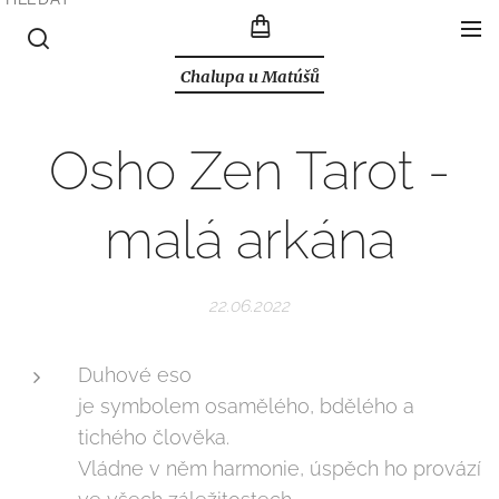
Chalupa u Matúšů
Osho Zen Tarot -
malá arkána
22.06.2022
Duhové eso
je symbolem osamělého, bdělého a
tichého člověka.
Vládne v něm harmonie, úspěch ho provází