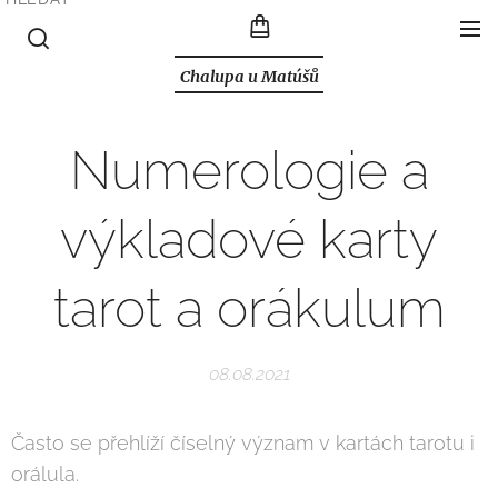
Chalupa u Matúšů
Numerologie a
výkladové karty
tarot a orákulum
08.08.2021
Často se přehlíží číselný význam v kartách tarotu i
orálula.