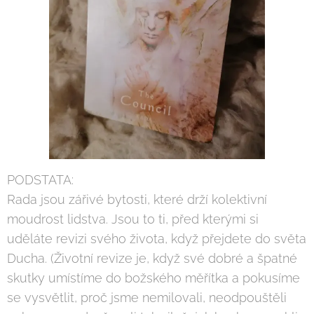
PODSTATA:
Rada jsou zářivé bytosti, které drží kolektivní
moudrost lidstva. Jsou to ti, před kterými si
uděláte revizi svého života, když přejdete do světa
Ducha. (Životní revize je, když své dobré a špatné
skutky umístíme do božského měřítka a pokusíme
se vysvětlit, proč jsme nemilovali, neodpouštěli