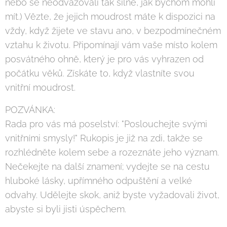
nebo se neodvažovali tak silně, jak bychom mohli
mít.) Vězte, že jejich moudrost máte k dispozici na
vždy, když žijete ve stavu ano, v bezpodmínečném
vztahu k životu. Připomínají vám vaše místo kolem
posvátného ohně, který je pro vás vyhrazen od
počátku věků. Získáte to, když vlastníte svou
vnitřní moudrost.
POZVÁNKA:
Rada pro vás má poselství: "Poslouchejte svými
vnitřními smysly!" Rukopis je již na zdi, takže se
rozhlédněte kolem sebe a rozeznáte jeho význam.
Nečekejte na další znamení; vydejte se na cestu
hluboké lásky, upřímného odpuštění a velké
odvahy. Udělejte skok, aniž byste vyžadovali život,
abyste si byli jisti úspěchem.