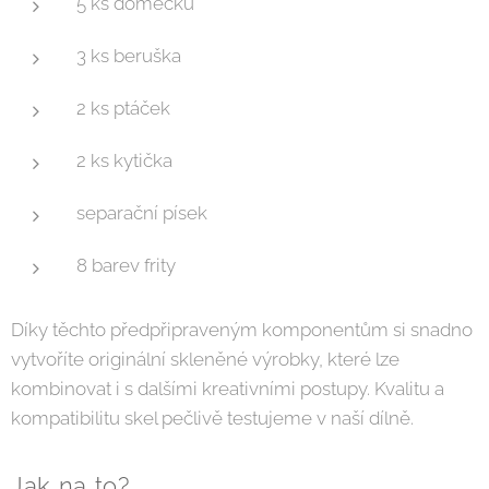
5 ks domečků
3 ks beruška
2 ks ptáček
2 ks kytička
separační písek
8 barev frity
Díky těchto předpřipraveným komponentům si snadno
vytvoříte originální skleněné výrobky, které lze
kombinovat i s dalšími kreativními postupy. Kvalitu a
kompatibilitu skel pečlivě testujeme v naší dílně.
Jak na to?