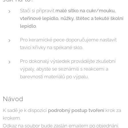
Stačí si připravit
malé sítko na cukr/mouku,
vteřinové lepidlo, nůžky, štětec a tekuté školní
lepidlo
.
Pro keramické pece doporučujeme nastavit
tavicí křivky na spékané sklo.
Pro dokonalý výsledek provádějte zkušební
výpaly, abyste se seznámili s reakcemi a
barevností materiálů po výpalu.
Návod
K sadě je k dispozici
podrobný postup tvoření
krok za
krokem.
Odkaz na soubor bude zaslán emailem po objednání.