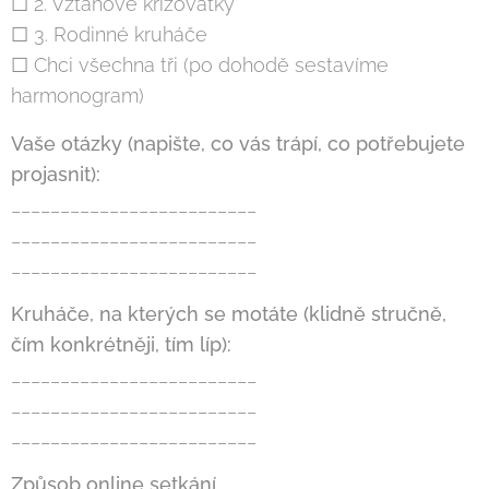
☐ 2. Vztahové křižovatky
☐ 3. Rodinné kruháče
☐ Chci všechna tři (po dohodě sestavíme
harmonogram)
Vaše otázky (napište, co vás trápí, co potřebujete
projasnit):
_________________________
_________________________
_________________________
Kruháče, na kterých se motáte (klidně stručně,
čím konkrétněji, tím líp):
_________________________
_________________________
_________________________
Způsob online setkání