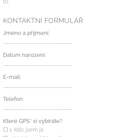
to.
KONTAKTNÍ FORMULÁŘ
Jméno a příjmení:
_________________________
Datum narození:
_________________________
E-mail:
_________________________
Telefon:
_________________________
Které GPS* si vybíráte?
☐ 1. Kdo jsem já