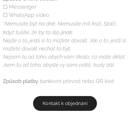
☐ Messenger
☐ WhatsApp video
Nemusíte být na dně. Nemusíte mít krizi. Stačí,
*
když tušíte, že by to šlo jinak.
Nejde o to, jestli si to můžete dovolit. Jde o to, jestli si
můžete dovolit nechat to být.
Nejsem tu od toho, abych vám říkala, co máte dělat.
Jsem tu od toho, abyste vy sami viděli, kudy dál.
Způsob platby
bankovní převod nebo QR kód
Kontakt k objednání