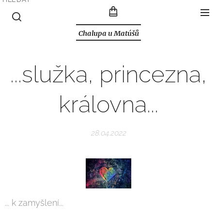
Chalupa u Matúšů
...služka, princezna,
královna...
28.04.2022
... k zamyšlení...