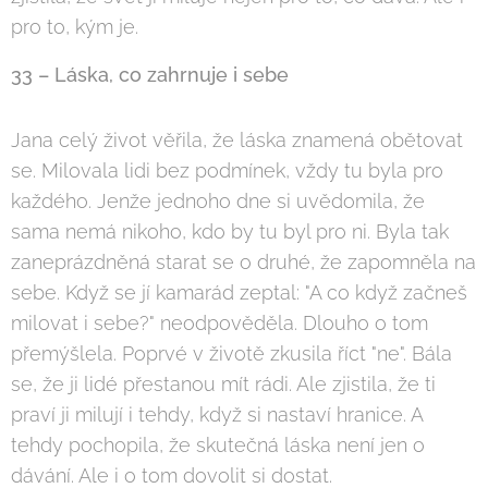
pro to, kým je.
33 – Láska, co zahrnuje i sebe
Jana celý život věřila, že láska znamená obětovat
se. Milovala lidi bez podmínek, vždy tu byla pro
každého. Jenže jednoho dne si uvědomila, že
sama nemá nikoho, kdo by tu byl pro ni. Byla tak
zaneprázdněná starat se o druhé, že zapomněla na
sebe. Když se jí kamarád zeptal: "A co když začneš
milovat i sebe?" neodpověděla. Dlouho o tom
přemýšlela. Poprvé v životě zkusila říct "ne". Bála
se, že ji lidé přestanou mít rádi. Ale zjistila, že ti
praví ji milují i tehdy, když si nastaví hranice. A
tehdy pochopila, že skutečná láska není jen o
dávání. Ale i o tom dovolit si dostat.