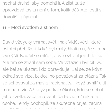
nechat druhé, aby pomohli jí. A zjistila, že
opravdová láska není o tom, kolik dáš. Ale jestli si
dovolíš i přijmout.
11 – Mezi světlem a stínem
David vždycky vnímal svět jinak. Viděl věci, které
ostatní přehlíželi. Když byl malý, říkali mu, že si moc
vymýšlí. Naučil se mlčet, aby neztratil jejich lásku.
Ale tím se ztratil sám sobě. Ve vztazích byl citlivý,
ale bál se ukázat, kdo opravdu je. Bál se, že když
odhalí své vize, budou ho považovat za blázna. Tak
se schovával za masku racionality, i když uvnitř cítil
mnohem víc. Až když potkal někoho, kdo se nebál
jeho světla, začal mu věřit. "Já tě vidím," řekla ta
osoba. Tehdy pochopil, že skutečné přijetí začíná