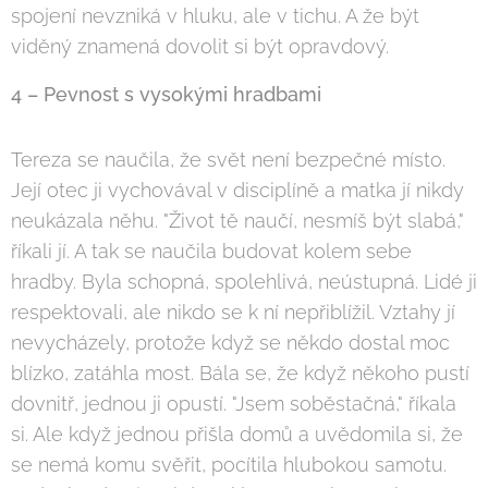
spojení nevzniká v hluku, ale v tichu. A že být
viděný znamená dovolit si být opravdový.
4 – Pevnost s vysokými hradbami
Tereza se naučila, že svět není bezpečné místo.
Její otec ji vychovával v disciplíně a matka jí nikdy
neukázala něhu. "Život tě naučí, nesmíš být slabá,"
říkali jí. A tak se naučila budovat kolem sebe
hradby. Byla schopná, spolehlivá, neústupná. Lidé ji
respektovali, ale nikdo se k ní nepřiblížil. Vztahy jí
nevycházely, protože když se někdo dostal moc
blízko, zatáhla most. Bála se, že když někoho pustí
dovnitř, jednou ji opustí. "Jsem soběstačná," říkala
si. Ale když jednou přišla domů a uvědomila si, že
se nemá komu svěřit, pocítila hlubokou samotu.