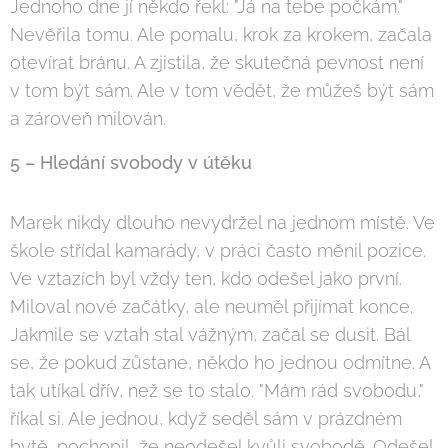
Jednoho dne jí někdo řekl: "Já na tebe počkám."
Nevěřila tomu. Ale pomalu, krok za krokem, začala
otevírat bránu. A zjistila, že skutečná pevnost není
v tom být sám. Ale v tom vědět, že můžeš být sám
a zároveň milován.
5 – Hledání svobody v útěku
Marek nikdy dlouho nevydržel na jednom místě. Ve
škole střídal kamarády, v práci často měnil pozice.
Ve vztazích byl vždy ten, kdo odešel jako první.
Miloval nové začátky, ale neuměl přijímat konce.
Jakmile se vztah stal vážným, začal se dusit. Bál
se, že pokud zůstane, někdo ho jednou odmítne. A
tak utíkal dřív, než se to stalo. "Mám rád svobodu,"
říkal si. Ale jednou, když seděl sám v prázdném
bytě, pochopil, že neodešel kvůli svobodě. Odešel