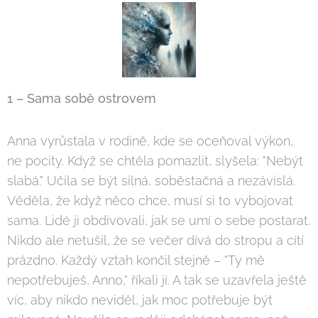
1 – Sama sobě ostrovem
Anna vyrůstala v rodině, kde se oceňoval výkon,
ne pocity. Když se chtěla pomazlit, slyšela: "Nebýt
slabá." Učila se být silná, soběstačná a nezávislá.
Věděla, že když něco chce, musí si to vybojovat
sama. Lidé ji obdivovali, jak se umí o sebe postarat.
Nikdo ale netušil, že se večer dívá do stropu a cítí
prázdno. Každý vztah končil stejně – "Ty mě
nepotřebuješ, Anno," říkali jí. A tak se uzavřela ještě
víc, aby nikdo neviděl, jak moc potřebuje být