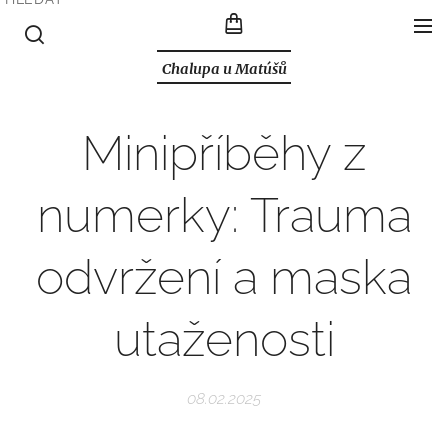
Chalupa u Matúšů
Minipříběhy z
numerky: Trauma
odvržení a maska
utaženosti
08.02.2025