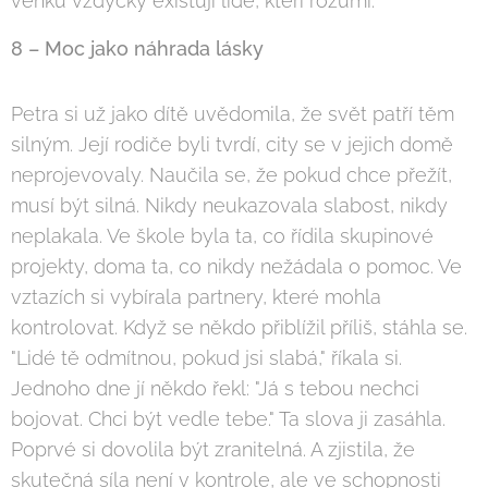
venku vždycky existují lidé, kteří rozumí.
8 – Moc jako náhrada lásky
Petra si už jako dítě uvědomila, že svět patří těm
silným. Její rodiče byli tvrdí, city se v jejich domě
neprojevovaly. Naučila se, že pokud chce přežít,
musí být silná. Nikdy neukazovala slabost, nikdy
neplakala. Ve škole byla ta, co řídila skupinové
projekty, doma ta, co nikdy nežádala o pomoc. Ve
vztazích si vybírala partnery, které mohla
kontrolovat. Když se někdo přiblížil příliš, stáhla se.
"Lidé tě odmítnou, pokud jsi slabá," říkala si.
Jednoho dne jí někdo řekl: "Já s tebou nechci
bojovat. Chci být vedle tebe." Ta slova ji zasáhla.
Poprvé si dovolila být zranitelná. A zjistila, že
skutečná síla není v kontrole, ale ve schopnosti