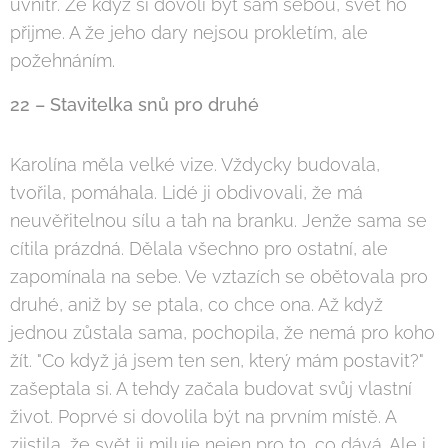
uvnitř. Že když si dovolí být sám sebou, svět ho
přijme. A že jeho dary nejsou prokletím, ale
požehnáním.
22 – Stavitelka snů pro druhé
Karolína měla velké vize. Vždycky budovala,
tvořila, pomáhala. Lidé ji obdivovali, že má
neuvěřitelnou sílu a tah na branku. Jenže sama se
cítila prázdná. Dělala všechno pro ostatní, ale
zapomínala na sebe. Ve vztazích se obětovala pro
druhé, aniž by se ptala, co chce ona. Až když
jednou zůstala sama, pochopila, že nemá pro koho
žít. "Co když já jsem ten sen, který mám postavit?"
zašeptala si. A tehdy začala budovat svůj vlastní
život. Poprvé si dovolila být na prvním místě. A
zjistila, že svět ji miluje nejen pro to, co dává. Ale i