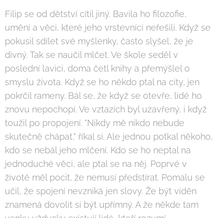
Filip se od dětství cítil jiný. Bavila ho filozofie,
umění a věci, které jeho vrstevníci neřešili. Když se
pokusil sdílet své myšlenky, často slyšel, že je
divný. Tak se naučil mlčet. Ve škole seděl v
poslední lavici, doma četl knihy a přemýšlel o
smyslu života. Když se ho někdo ptal na city, jen
pokrčil rameny. Bál se, že když se otevře, lidé ho
znovu nepochopí. Ve vztazích byl uzavřený, i když
toužil po propojení. "Nikdy mě nikdo nebude
skutečně chápat," říkal si. Ale jednou potkal někoho,
kdo se nebál jeho mlčení. Kdo se ho neptal na
jednoduché věci, ale ptal se na něj. Poprvé v
životě měl pocit, že nemusí předstírat. Pomalu se
učil, že spojení nevzniká jen slovy. Že být viděn
znamená dovolit si být upřímný. A že někde tam