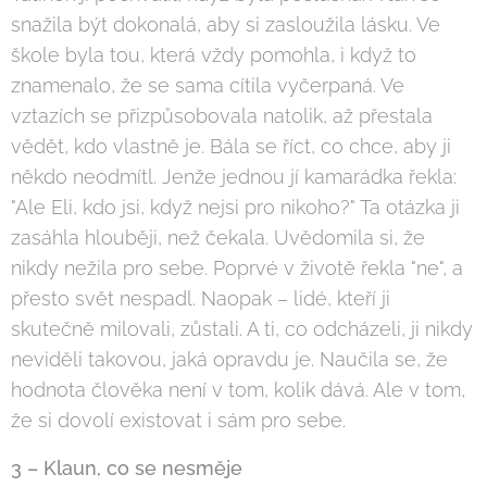
snažila být dokonalá, aby si zasloužila lásku. Ve
škole byla tou, která vždy pomohla, i když to
znamenalo, že se sama cítila vyčerpaná. Ve
vztazích se přizpůsobovala natolik, až přestala
vědět, kdo vlastně je. Bála se říct, co chce, aby ji
někdo neodmítl. Jenže jednou jí kamarádka řekla:
"Ale Eli, kdo jsi, když nejsi pro nikoho?" Ta otázka ji
zasáhla hlouběji, než čekala. Uvědomila si, že
nikdy nežila pro sebe. Poprvé v životě řekla "ne", a
přesto svět nespadl. Naopak – lidé, kteří ji
skutečně milovali, zůstali. A ti, co odcházeli, ji nikdy
neviděli takovou, jaká opravdu je. Naučila se, že
hodnota člověka není v tom, kolik dává. Ale v tom,
že si dovolí existovat i sám pro sebe.
3 – Klaun, co se nesměje