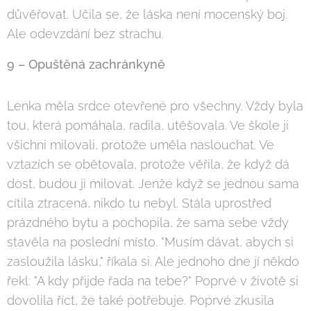
důvěřovat. Učila se, že láska není mocenský boj.
Ale odevzdání bez strachu.
9 – Opuštěná zachránkyně
Lenka měla srdce otevřené pro všechny. Vždy byla
tou, která pomáhala, radila, utěšovala. Ve škole ji
všichni milovali, protože uměla naslouchat. Ve
vztazích se obětovala, protože věřila, že když dá
dost, budou ji milovat. Jenže když se jednou sama
cítila ztracená, nikdo tu nebyl. Stála uprostřed
prázdného bytu a pochopila, že sama sebe vždy
stavěla na poslední místo. "Musím dávat, abych si
zasloužila lásku," říkala si. Ale jednoho dne jí někdo
řekl: "A kdy přijde řada na tebe?" Poprvé v životě si
dovolila říct, že také potřebuje. Poprvé zkusila