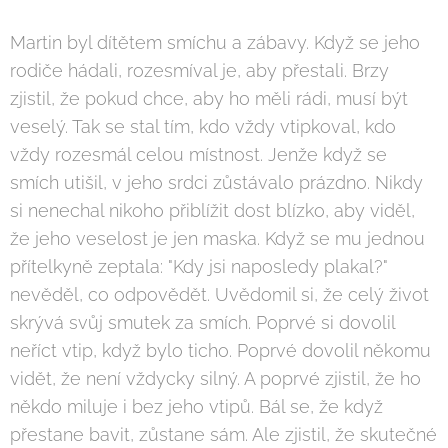
Martin byl dítětem smíchu a zábavy. Když se jeho
rodiče hádali, rozesmíval je, aby přestali. Brzy
zjistil, že pokud chce, aby ho měli rádi, musí být
veselý. Tak se stal tím, kdo vždy vtipkoval, kdo
vždy rozesmál celou místnost. Jenže když se
smích utišil, v jeho srdci zůstávalo prázdno. Nikdy
si nenechal nikoho přiblížit dost blízko, aby viděl,
že jeho veselost je jen maska. Když se mu jednou
přítelkyně zeptala: "Kdy jsi naposledy plakal?"
nevěděl, co odpovědět. Uvědomil si, že celý život
skrývá svůj smutek za smích. Poprvé si dovolil
neříct vtip, když bylo ticho. Poprvé dovolil někomu
vidět, že není vždycky silný. A poprvé zjistil, že ho
někdo miluje i bez jeho vtipů. Bál se, že když
přestane bavit, zůstane sám. Ale zjistil, že skutečné