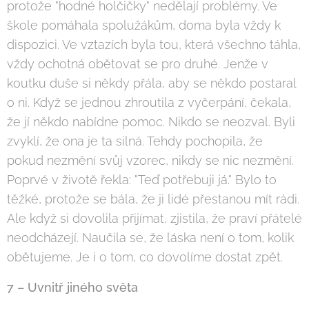
protože "hodné holčičky" nedělají problémy. Ve
škole pomáhala spolužákům, doma byla vždy k
dispozici. Ve vztazích byla tou, která všechno táhla,
vždy ochotná obětovat se pro druhé. Jenže v
koutku duše si někdy přála, aby se někdo postaral
o ni. Když se jednou zhroutila z vyčerpání, čekala,
že jí někdo nabídne pomoc. Nikdo se neozval. Byli
zvyklí, že ona je ta silná. Tehdy pochopila, že
pokud nezmění svůj vzorec, nikdy se nic nezmění.
Poprvé v životě řekla: "Teď potřebuji já." Bylo to
těžké, protože se bála, že ji lidé přestanou mít rádi.
Ale když si dovolila přijímat, zjistila, že praví přátelé
neodcházejí. Naučila se, že láska není o tom, kolik
obětujeme. Je i o tom, co dovolíme dostat zpět.
7 – Uvnitř jiného světa