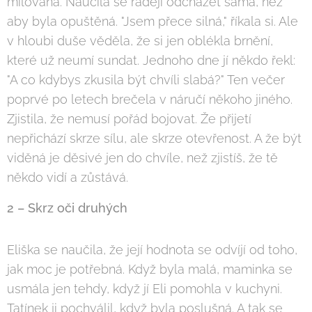
milovaná. Naučila se raději odcházet sama, než
aby byla opuštěná. "Jsem přece silná," říkala si. Ale
v hloubi duše věděla, že si jen oblékla brnění,
které už neumí sundat. Jednoho dne jí někdo řekl:
"A co kdybys zkusila být chvíli slabá?" Ten večer
poprvé po letech brečela v náručí někoho jiného.
Zjistila, že nemusí pořád bojovat. Že přijetí
nepřichází skrze sílu, ale skrze otevřenost. A že být
viděná je děsivé jen do chvíle, než zjistíš, že tě
někdo vidí a zůstává.
2 – Skrz oči druhých
Eliška se naučila, že její hodnota se odvíjí od toho,
jak moc je potřebná. Když byla malá, maminka se
usmála jen tehdy, když jí Eli pomohla v kuchyni.
Tatínek ji pochválil, když byla poslušná. A tak se