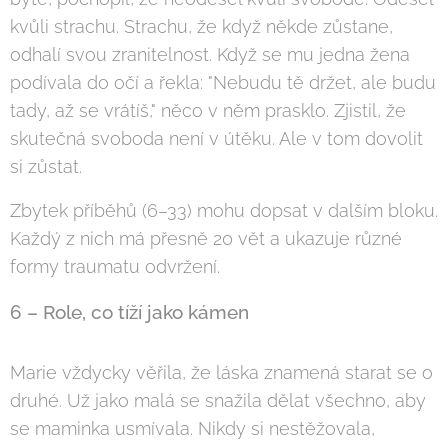
kvůli strachu. Strachu, že když někde zůstane,
odhalí svou zranitelnost. Když se mu jedna žena
podívala do očí a řekla: "Nebudu tě držet, ale budu
tady, až se vrátíš," něco v něm prasklo. Zjistil, že
skutečná svoboda není v útěku. Ale v tom dovolit
si zůstat.
Zbytek příběhů (6–33) mohu dopsat v dalším bloku.
Každý z nich má přesně 20 vět a ukazuje různé
formy traumatu odvržení.
6 – Role, co tíží jako kámen
Marie vždycky věřila, že láska znamená starat se o
druhé. Už jako malá se snažila dělat všechno, aby
se maminka usmívala. Nikdy si nestěžovala,