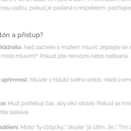
tnou vazbu, pokud je podaná s respektem, pochope
 tón a přístup?
klidněte.
Než začnete s mužem mluvit, zeptejte se 
 místa mluvím?" Pokud jste nervózní nebo naštvaná, de
 upřímnost.
Mluvte z hloubi svého srdce, nikoli z e
or.
Muži potřebují čas, aby věci strávili. Pokud se h
aňte laskavá.
sdělení.
Místo "ty vždycky..." zkuste "já cítím, že...". Tí