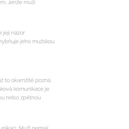
ém. Jenže muži
její názor
ochybňuje jeho mužskou
už to okamžitě pozná.
aková komunikace je
iku nebo zpětnou
unikaci. Muži nemají