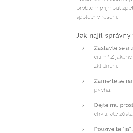
problém přijmout zpě
společné řešení.
Jak najít správný
Zastavte se a z
cítím? Z jakého
zklidnění.
Zaměřte se na
pýcha.
Dejte mu prost
chvíli, ale zůst
Používejte "já" 