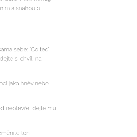
ním a snahou o
sama sebe: "Co teď
jte si chvíli na
mocí jako hněv nebo
ned neotevře, dejte mu
m změníte tón