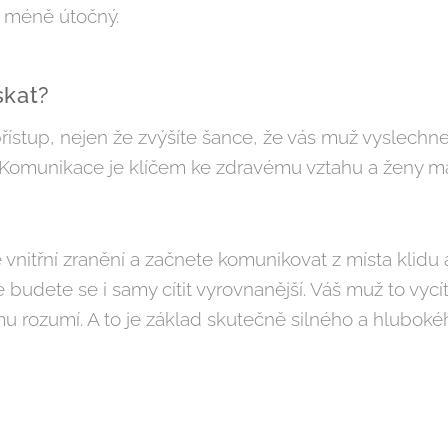
 méně útočný.
skat?
řístup, nejen že zvýšíte šance, že vás muž vyslechne
Komunikace je klíčem ke zdravému vztahu a ženy mají
vnitřní zranění a začnete komunikovat z místa klidu a
e budete se i samy cítit vyrovnanější. Váš muž to vyc
 mu rozumí. A to je základ skutečně silného a hlubok