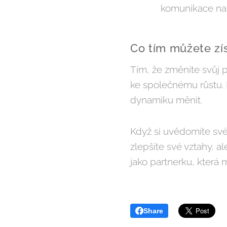
komunikace na
Co tím můžete zí
Tím, že změníte svůj p
ke společnému růstu. 
dynamiku měnit.
Když si uvědomíte své 
zlepšíte své vztahy, al
jako partnerku, která
Share