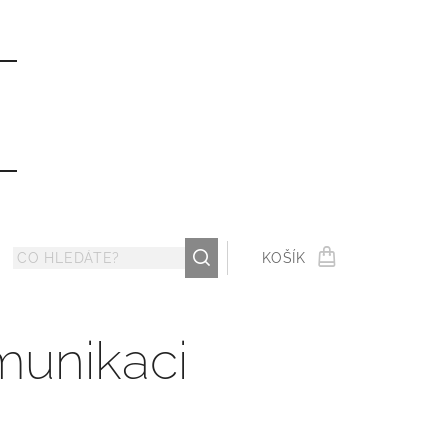
ů
KOŠÍK
munikaci