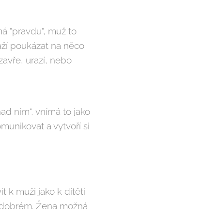
má "pravdu", muž to
aží poukázat na něco
avře, urazí, nebo
nad ním", vnímá to jako
munikovat a vytvoří si
 k muži jako k dítěti
v dobrém. Žena možná