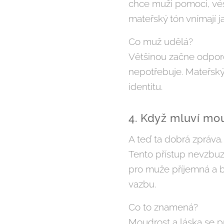
chce muži pomoci, vé
mateřský tón vnímají j
Co muž udělá?
Většinou začne odporo
nepotřebuje. Mateřský
identitu.
4. Když mluví mou
A teď ta dobrá zpráva.
Tento přístup nevzbu
pro muže příjemná a b
vazbu.
Co to znamená?
Moudrost a láska se pr