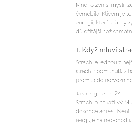
Mnoho žen si myslí, ž
černobílá. Klíčem je t
energii, která z ženy
důležitější než samotn
1. Když mluví str
Strach je jednou z nej
strach z odmítnutí, z 
promítá do nervózního
Jak reaguje muž?
Strach je nakažlivý. 
dokonce agresí. Není t
reaguje na nepohodlí.