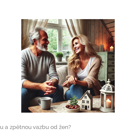
iku a zpětnou vazbu od žen?