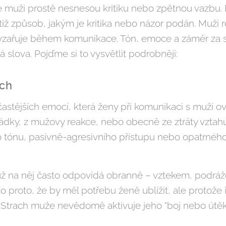
e muži prostě nesnesou kritiku nebo zpětnou vazbu. 
otiž způsob, jakým je kritika nebo názor podán. Muži
 vyzařuje během komunikace. Tón, emoce a záměr za s
á slova. Pojďme si to vysvětlit podrobněji:
ach
častějších emocí, která ženy při komunikaci s muži ovl
hádky, z mužovy reakce, nebo obecně ze ztráty vztahu
 tónu, pasivně-agresivního přístupu nebo opatrnéh
Muž na něj často odpovídá obranně – vztekem, podrá
o proto, že by měl potřebu ženě ublížit, ale protože 
 Strach muže nevědomě aktivuje jeho "boj nebo útěk