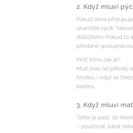
2. Když mluví pýc
Pokud žena přistupuje 
okamžitě vycítí. Tako
důležitého. Pokud to 
přestane spolupracova
Proč tomu tak je?
Muži jsou od přírody so
hrozbu. I když se třeb
bariéru.
3. Když mluví ma
Tohle je past, do kter
– poučovat, kárat ne