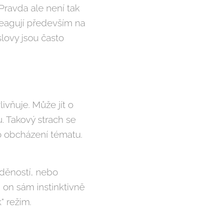
Pravda ale není tak
 reagují především na
lovy jsou často
ivňuje. Může jít o
. Takový strach se
o obcházení tématu.
žděností, nebo
i on sám instinktivně
" režim.