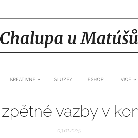
Chalupa u Matúš
KREATIVNĚ
SLUŽBY
ESHOP
VÍCE
 a zpětné vazby v ko
03.01.2025