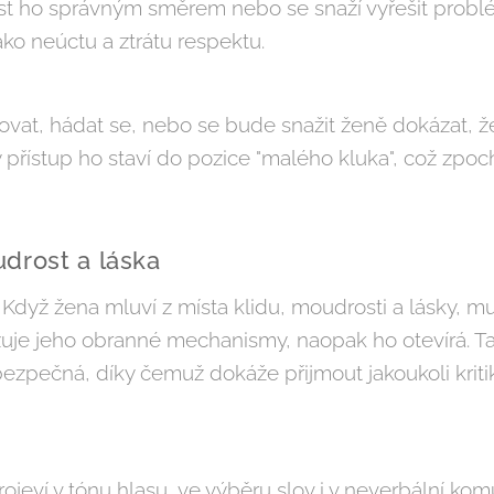
st ho správným směrem nebo se snaží vyřešit probl
ako neúctu a ztrátu respektu.
vat, hádat se, nebo se bude snažit ženě dokázat, že 
 přístup ho staví do pozice "malého kluka", což zp
drost a láska
 Když žena mluví z místa klidu, moudrosti a lásky, m
zuje jeho obranné mechanismy, naopak ho otevírá. T
ezpečná, díky čemuž dokáže přijmout jakoukoli krit
ojeví v tónu hlasu, ve výběru slov i v neverbální kom