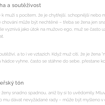
ha a soutěživost
k muži s pocitem, že je chytřejší, schopnější nebo 
vé chování může být nechtěné – třeba se žena jen sn
ale vyznívá jako útok na mužovo ego, muž se často uz
t.
utěživí, a to i ve vztazích. Když muž cítí, že je žena "
a hádce vyhne, často se stáhne do sebe, přestane ko
teřský tón
é ženy snadno spadnou, aniž by si to uvědomily. Mluvit
bo mu dávat nevyžádané rady – může být myšleno 