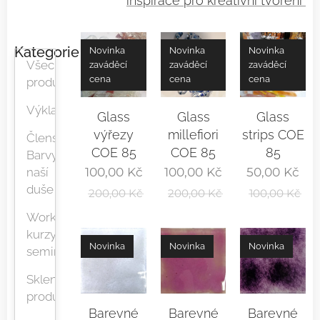
inspirace pro kreativní tvoření
Kategorie
Novinka
Novinka
Novinka
Všechny
zaváděcí
zaváděcí
zaváděcí
cena
cena
cena
produkty
Výklady
Glass
Glass
Glass
výřezy
millefiori
strips COE
Členství
COE 85
COE 85
85
Barvy
100,00
Kč
100,00
Kč
50,00
Kč
naší
duše
200,00
Kč
200,00
Kč
100,00
Kč
Workshopy,
kurzy,
Novinka
Novinka
Novinka
semináře
Skleněné
produkty
Barevné
Barevné
Barevné