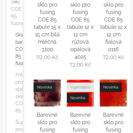
sklo
sklo pro
sklo pro
sklo pro
COE
fusing
fusing
fusing
85
COE 85
COE 85
COE 85
fusing
tabule 15 x
tabule 12 x
tabule 12 x
15 cm bílá
12 cm
12 cm
Sklo
mléčná
růžová
fialová
barevné
3100
opálová
0116
COE
85
4025
112,00
Kč
72,00
Kč
fusing
72,00
Kč
Frita
pro
Novinka
Vyprodáno
Novinka
spékané
sklo
Novinka
COE
85
Barevné
Barevné
Barevné
Šupiny
sklo pro
sklo pro
sklo pro
pro
fusing
fusing
fusing