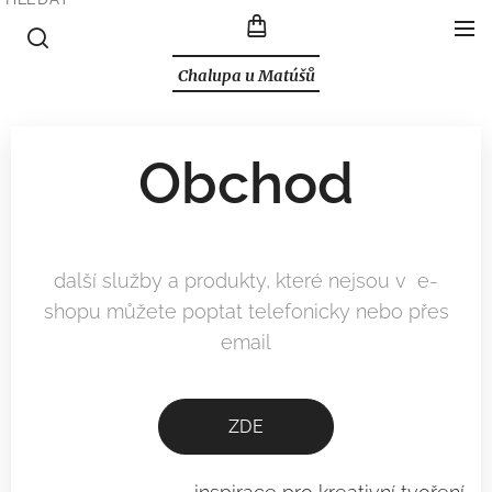
Chalupa u Matúšů
Obchod
další služby a produkty, které nejsou v e-
shopu můžete poptat telefonicky nebo přes
email
ZDE