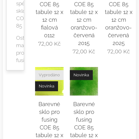
spékané
COE 85
COE 85
COE 85
sklo
tabule 12 x
tabule 12 x
tabule 12 x
COE
12 cm
12 cm
12 cm
85
fialová
oranžovo-
oranžovo-
0112
červená
červená
Ostatní
2015
2025
72,00
Kč
materiál
72,00
Kč
72,00
Kč
pro
fusing
Vyprodáno
Novinka
Novinka
Barevné
Barevné
sklo pro
sklo pro
fusing
fusing
COE 85
COE 85
tabule 12 x
tabule 12 x