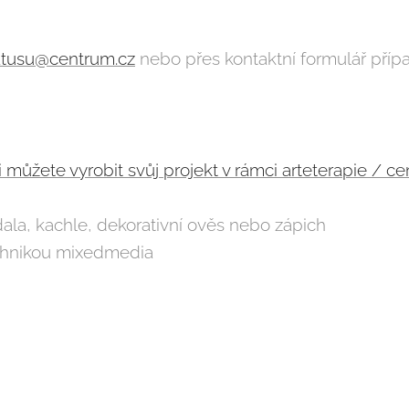
tusu@centrum.cz
nebo přes kontaktní formulář příp
můžete vyrobit svůj projekt v rámci arteterapie / c
ala, kachle, dekorativní ověs nebo zápich
technikou mixedmedia