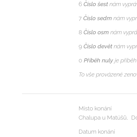
6
Číslo šest
nám vypráví
7
Číslo sedm
nám vyprá
8
Číslo osm
nám vypráv
9
Číslo devět
nám vyprá
0
Příběh nuly
je příběh
To vše provázené zeno
Místo konání
Chalupa u Matúšů, Do
Datum konání