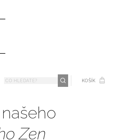
ů
KOŠÍK
a našeho
ho Zen