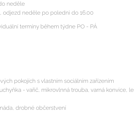
 do neděle
0, odjezd neděle po poledni do 16.00
viduální termíny během týdne PO - PÁ
vých pokojích s vlastním sociálním zařízením
uchyňka - vařič, mikrovlnná trouba, varná konvice, l
onáda, drobné občerstvení