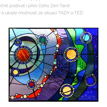
čně podívat i přes Osho Zen Tarot
ny a ukáže možnosti ze situací TADY a TEĎ