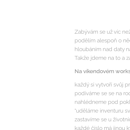
Zabývám se už víc než
podělím alespoň o ně
hloubáním nad daty nar
Takže jdeme na to a z
Na víkendovém work
každý si vytvoří svůj pr
podíváme se se na rod
nahlédneme pod pokli
"uděláme inventuru s
zastavíme se u životn
každé číslo má jinou kv