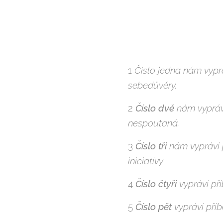
1
Číslo jedna nám vyprá
sebedůvěry.
2
Číslo dvě
nám vypráví
nespoutaná.
3
Číslo tři
nám vypráví 
iniciativy
4
Číslo čtyři
vypráví pří
5
Číslo pět
vypráví pří