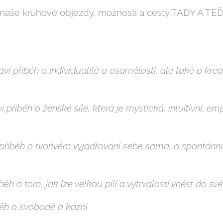
naše kruhové objezdy, možnosti a cesty TADY A TE
ví příběh o individualitě a osamělosti, ale také o kreat
 příběh o ženské síle, která je mystická, intuitivní, em
příběh o tvořivém vyjadřování sebe sama, o spontánn
běh o tom, jak lze velkou pílí a vytrvalostí vnést do sv
běh o svobodě a kázni.