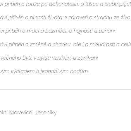
 příběh o touze po dokonalosti, o lásce a (sebe)přijetí
ví příběh o plnosti života a zároveň o strachu ze živo
í příběh o moci a bezmoci, o hojnosti a uznání.
ví příběh o změně a chaosu, ale i o moudrosti a celis
 věčného bytí, v cyklu vznikání a zanikání.
vým výkladem k jednotlivým bodům...
lní Moravice, Jeseníky