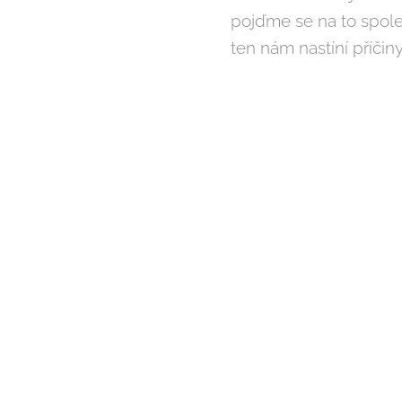
pojďme se na to spole
ten nám nastíní příči