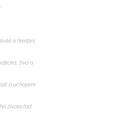
Ď
ivitě a hledání
patická, živá a
osti a uchopení
ého života řád.