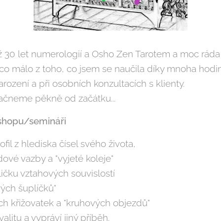
 30 let numerologií a Osho Zen Tarotem a moc ráda 
co málo z toho, co jsem se naučila díky mnoha hod
ození a při osobních konzultacích s klienty.
ačneme pěkně od začátku...
shopu/semináři
ofil z hlediska čísel svého života,
ové vazby a "vyjeté koleje"
čku vztahových souvislostí
vých šuplíčků"
ích křižovatek a "kruhových objezdů"
alitu a vypráví jiný příběh.