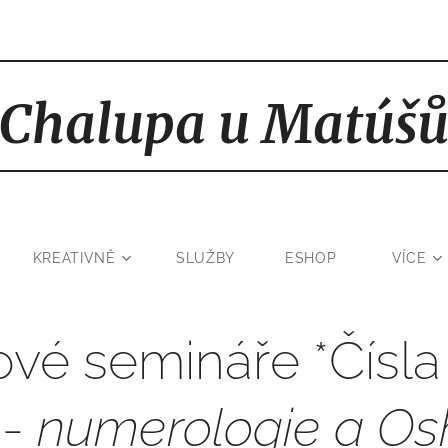
Chalupa u Matúš
KREATIVNĚ
SLUŽBY
ESHOP
VÍCE
vé semináře *Čísl
 -
numerologie a Os