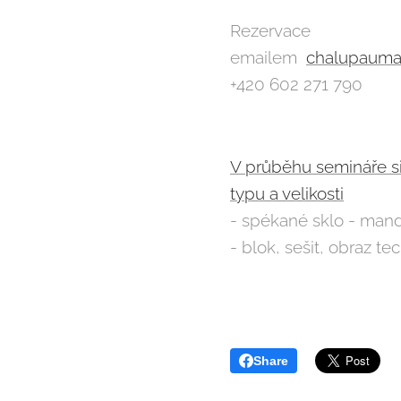
Rezervace
emailem
chalupauma
+420 602 271 790
V průběhu semináře si 
typu a velikosti
- spékané sklo - mand
- blok, sešit, obraz 
Share