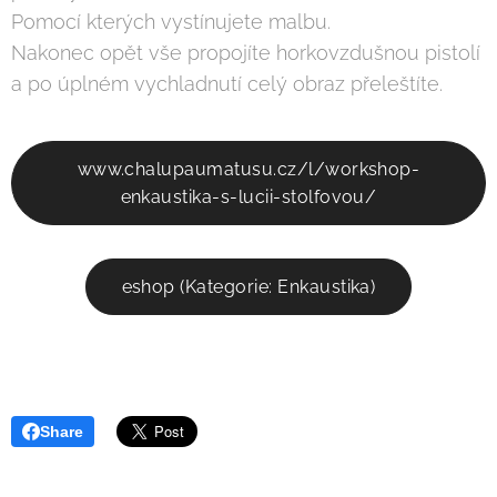
Pomocí kterých vystínujete malbu.
Nakonec opět vše propojíte horkovzdušnou pistolí
a po úplném vychladnutí celý obraz přeleštíte.
www.chalupaumatusu.cz/l/workshop-
enkaustika-s-lucii-stolfovou/
eshop (Kategorie: Enkaustika)
Share