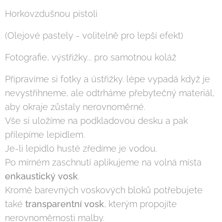
Horkovzdušnou pistoli
(Olejové pastely - volitelně pro lepší efekt)
Fotografie, výstřižky... pro samotnou koláž
Připravíme si fotky a ústřižky. lépe vypadá když je
nevystřihneme, ale odtrháme přebytečný materiál,
aby okraje zůstaly nerovnoměrné.
Vše si uložíme na podkladovou desku a pak
přilepíme lepidlem.
Je-li lepidlo husté zředíme je vodou.
Po mírném zaschnutí aplikujeme na volná místa
enkaustický vosk
.
Kromě barevných voskových bloků potřebujete
také
transparentní vosk
, kterým propojíte
nerovnoměrnosti malby.