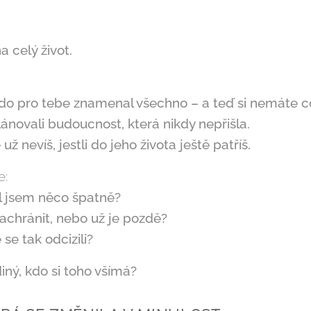
a celý život.
do pro tebe znamenal všechno – a teď si nemáte co
lánovali budoucnost, která nikdy nepřišla.
už nevíš, jestli do jeho života ještě patříš.
e:
l jsem něco špatně?
achránit, nebo už je pozdě?
se tak odcizili?
diný, kdo si toho všímá?