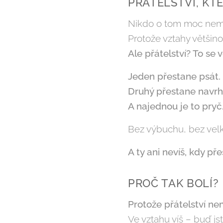
PŘÁTELSTVÍ, KT
Nikdo o tom moc neml
Protože vztahy většino
Ale přátelství? To se v
Jeden přestane psát.
Druhý přestane navrh
A najednou je to pryč
Bez výbuchu, bez velk
A ty ani nevíš, kdy pře
PROČ TAK BOLÍ?
Protože přátelství ne
Ve vztahu víš – buď js