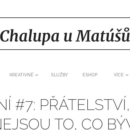
Chalupa u Matúš
KREATIVNĚ
SLUŽBY
ESHOP
VÍCE
Í #7: PŘÁTELSTVÍ
NEJSOU TO, CO BÝ