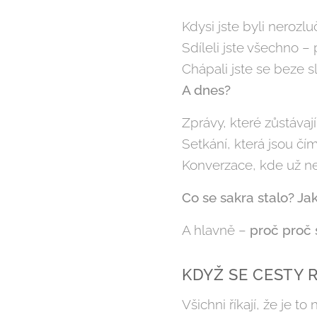
Kdysi jste byli nerozluč
Sdíleli jste všechno – p
Chápali jste se beze sl
A dnes?
Zprávy, které zůstávaj
Setkání, která jsou čím
Konverzace, kde už ne
Co se sakra stalo? Jak
A hlavně –
proč proč s
KDYŽ SE CESTY 
Všichni říkají, že je to