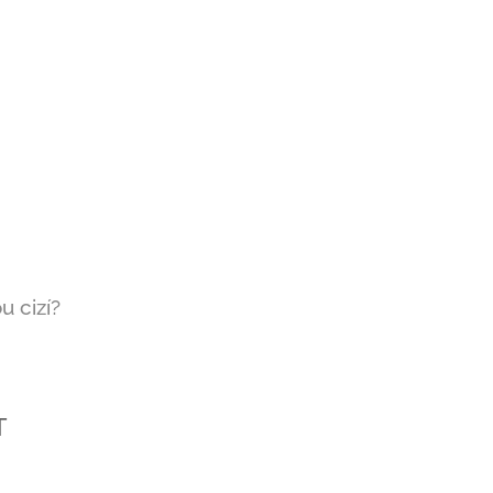
u cizí?
T