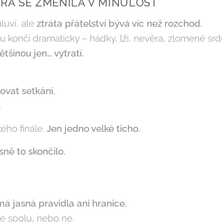
ERÁ SE ZMĚNILA V MINULOST
uví, ale
ztráta přátelství bývá víc než rozchod.
u končí dramaticky – hádky, lži, nevěra, zlomené srd
ětšinou jen… vytratí.
ovat setkání.
.
ého finále.
Jen jedno velké ticho.
sně to skončilo.
má jasná pravidla ani hranice.
te spolu, nebo ne.