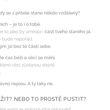
y se z přítele stane někdo vzdálený?
ich – je to i o tobě.
je to jako by umírala i
část tvého starého já.
 to bude napořád.
ým jsi bez té části sebe.
e čas běží a věci se mění.
některé věci zůstanou stejné.
.
ávno nejsou. A ty taky ne.
ŽIT? NEBO TO PROSTĚ PUSTIT?
. Ale existuje jednoduchá odpověď: