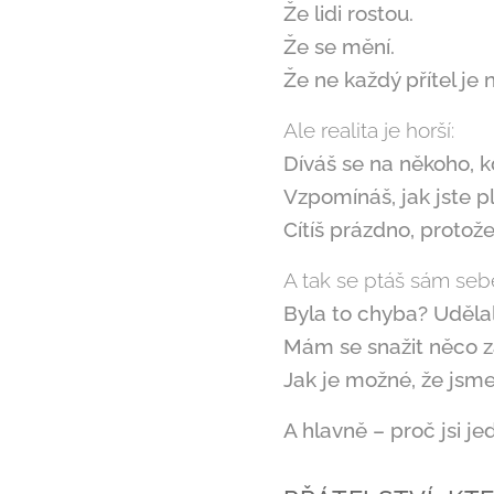
Že lidi rostou.
Že se mění.
Že ne každý přítel je n
Ale realita je horší:
Díváš se na někoho, k
Vzpomínáš, jak jste p
Cítíš prázdno, protože 
A tak se ptáš sám seb
Byla to chyba? Uděla
Mám se snažit něco z
Jak je možné, že jsme 
A hlavně – proč jsi je