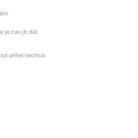
ění.
je čas jít dál.
být přítel nechce.