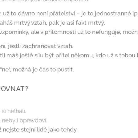
, už to dávno není přátelství – je to jednostranné lp
aháš mrtvý vztah, pak je asi fakt mrtvý.
vzpomínky, ale v přítomnosti už to nefunguje, možná 
ní, jestli zachraňovat vztah.
stli máš ještě sílu být přítel někomu, kdo už s tebou 
ne", možná je čas to pustit.
YROVNAT?
si nelhali.
 nebyli opravdoví.
nejste stejní lidé jako tehdy.