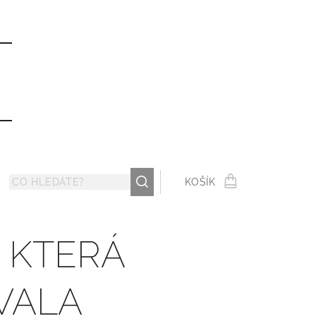
ů
KOŠÍK
, KTERÁ
VALA