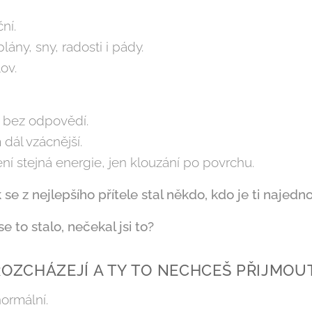
ní.
lány, sny, radosti i pády.
ov.
í bez odpovědí.
 dál vzácnější.
ní stejná energie, jen klouzání po povrchu.
 se z nejlepšího přítele stal někdo, kdo je ti najedno
e to stalo, nečekal jsi to?
ROZCHÁZEJÍ A TY TO NECHCEŠ PŘIJMOU
 normální.