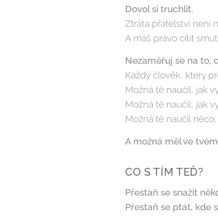
Dovol si truchlit.
Ztráta přátelství není 
A máš právo cítit smut
Nezaměřuj se na to, co 
Každý člověk, který p
Možná tě naučil, jak 
Možná tě naučil, jak v
Možná tě naučil něco,
A možná měl ve tvém ži
CO S TÍM TEĎ?
Přestaň se snažit něk
Přestaň se ptát, kde 