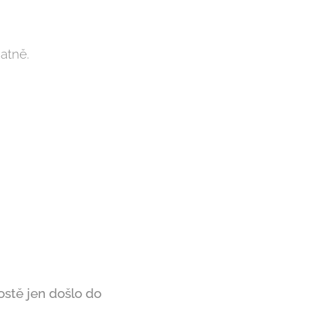
atně.
ostě jen došlo do