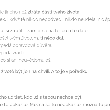
nic jiného než
ztráta části tvého života.
ek, i když tě nikdo nepodvedl, nikdo neudělal nic šp
jsi ztratil – zaměř se na to, co ti to dalo.
rošel tvým životem,
ti něco dal.
vypadá opravdová důvěra.
ypadá zrada.
 co si ani neuvědomuješ.
votě být jen na chvíli. A to je v pořádku.
oho udržet, kdo už s tebou nechce být.
se to pokazilo. Možná se to nepokazilo, možná to pr