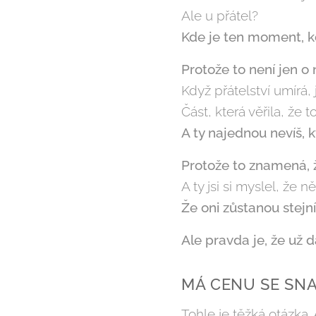
Ale u přátel?
Kde je ten moment, kd
Protože to není jen o n
Když přátelství umírá, 
Část, která věřila, že
A ty najednou nevíš, k
Protože to znamená, ž
A ty jsi si myslel, že 
Že oni zůstanou stejní
Ale pravda je, že už d
MÁ CENU SE SNA
Tohle je těžká otázka