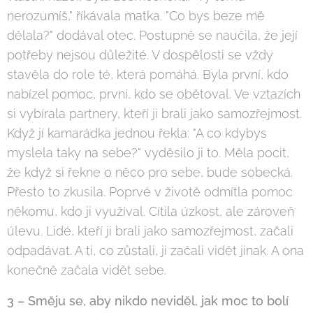
nerozumíš," říkávala matka. "Co bys beze mě
dělala?" dodával otec. Postupně se naučila, že její
potřeby nejsou důležité. V dospělosti se vždy
stavěla do role té, která pomáhá. Byla první, kdo
nabízel pomoc, první, kdo se obětoval. Ve vztazích
si vybírala partnery, kteří ji brali jako samozřejmost.
Když jí kamarádka jednou řekla: "A co kdybys
myslela taky na sebe?" vyděsilo ji to. Měla pocit,
že když si řekne o něco pro sebe, bude sobecká.
Přesto to zkusila. Poprvé v životě odmítla pomoc
někomu, kdo ji využíval. Cítila úzkost, ale zároveň
úlevu. Lidé, kteří ji brali jako samozřejmost, začali
odpadávat. A ti, co zůstali, ji začali vidět jinak. A ona
konečně začala vidět sebe.
3 – Směju se, aby nikdo neviděl, jak moc to bolí