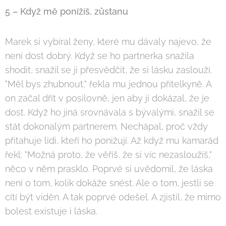
5 – Když mě ponížíš, zůstanu
Marek si vybíral ženy, které mu dávaly najevo, že
není dost dobrý. Když se ho partnerka snažila
shodit, snažil se ji přesvědčit, že si lásku zaslouží.
"Měl bys zhubnout," řekla mu jednou přítelkyně. A
on začal dřít v posilovně, jen aby jí dokázal, že je
dost. Když ho jiná srovnávala s bývalými, snažil se
stát dokonalým partnerem. Nechápal, proč vždy
přitahuje lidi, kteří ho ponižují. Až když mu kamarád
řekl: "Možná proto, že věříš, že si víc nezasloužíš,"
něco v něm prasklo. Poprvé si uvědomil, že láska
není o tom, kolik dokáže snést. Ale o tom, jestli se
cítí být viděn. A tak poprvé odešel. A zjistil, že mimo
bolest existuje i láska.