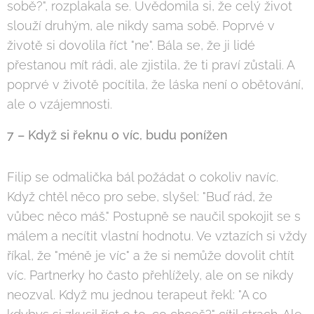
sobě?", rozplakala se. Uvědomila si, že celý život
slouží druhým, ale nikdy sama sobě. Poprvé v
životě si dovolila říct "ne". Bála se, že ji lidé
přestanou mít rádi, ale zjistila, že ti praví zůstali. A
poprvé v životě pocítila, že láska není o obětování,
ale o vzájemnosti.
7 – Když si řeknu o víc, budu ponížen
Filip se odmalička bál požádat o cokoliv navíc.
Když chtěl něco pro sebe, slyšel: "Buď rád, že
vůbec něco máš." Postupně se naučil spokojit se s
málem a necítit vlastní hodnotu. Ve vztazích si vždy
říkal, že "méně je víc" a že si nemůže dovolit chtít
víc. Partnerky ho často přehlížely, ale on se nikdy
neozval. Když mu jednou terapeut řekl: "A co