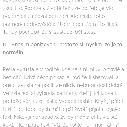
kdybys si zkusil říct o to, co chceš?" cítil strach. Ale
zkusil to. Poprvé v životě řekl, že potřebuje víc
pozornosti, a čekal ponížení. Ale místo toho
partnerka odpověděla: "Jsem ráda, že mi to říkáš."
Tehdy pochopil, že si zaslouží být slyšen.
8 – Snáším ponižování, protože si myslím, že je to
normální
Petra vyrůstala v rodině, kde se s ní mluvilo tvrdě a
bez citů. Když něco pokazila, rodiče ji shazovali a
ona si zvykla na pocit, že nikdy nebude dost dobrá.
Ve vztazích si vybírala partnery, kteří ji kritizovali,
protože věřila, že láska vypadá takhle. Když jí přítel
řekl: "Bez tebe bych měl lepší život," přijala to jako
fakt. Nikdy ji nenapadlo, že by mohla chtít víc. Až
když jí kamarád řekl: "Víš, že tohle není normální?"