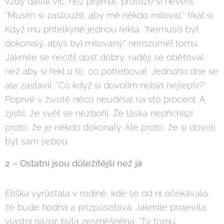
vždy dával víc, než přijímal, protože si nevěřil.
"Musím si zasloužit, aby mě někdo miloval," říkal si.
Když mu přítelkyně jednou řekla: "Nemusíš být
dokonalý, abys byl milovaný," nerozuměl tomu.
Jakmile se necítil dost dobrý, raději se obětoval,
než aby si řekl o to, co potřeboval. Jednoho dne se
ale zastavil. "Co když si dovolím nebýt nejlepší?"
Poprvé v životě něco neudělal na sto procent. A
zjistil, že svět se nezbořil. Že láska nepřichází
proto, že je někdo dokonalý. Ale proto, že si dovolí
být sám sebou.
2 – Ostatní jsou důležitější než já
Eliška vyrůstala v rodině, kde se od ní očekávalo,
že bude hodná a přizpůsobivá. Jakmile projevila
vlastní názor, byla zesměšněna. "Ty tomu