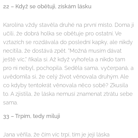
22 – Když se obětuji, získám lásku
Karolína vždy stavěla druhé na první místo. Doma ji
učili, že dobrá holka se obětuje pro ostatní. Ve
vztazích se rozdávala do poslední kapky, ale nikdy
necítila, že dostává zpět. "Možná musím dávat
ještě víc," říkala si. Až když vyhořela a nikdo tam
pro ni nebyl, pochopila. Seděla sama, vyčerpaná, a
uvědomila si, že celý život věnovala druhým. Ale
co kdyby tentokrát věnovala něco sobě? Zkusila
to. A zjistila, že láska nemusí znamenat ztrátu sebe
sama.
33 – Trpím, tedy miluji
Jana věřila, že čím víc trpí, tím je její láska