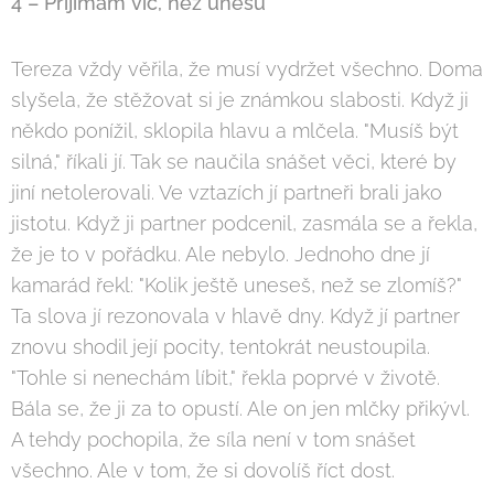
4 – Přijímám víc, než unesu
Tereza vždy věřila, že musí vydržet všechno. Doma
slyšela, že stěžovat si je známkou slabosti. Když ji
někdo ponížil, sklopila hlavu a mlčela. "Musíš být
silná," říkali jí. Tak se naučila snášet věci, které by
jiní netolerovali. Ve vztazích jí partneři brali jako
jistotu. Když ji partner podcenil, zasmála se a řekla,
že je to v pořádku. Ale nebylo. Jednoho dne jí
kamarád řekl: "Kolik ještě uneseš, než se zlomíš?"
Ta slova jí rezonovala v hlavě dny. Když jí partner
znovu shodil její pocity, tentokrát neustoupila.
"Tohle si nenechám líbit," řekla poprvé v životě.
Bála se, že ji za to opustí. Ale on jen mlčky přikývl.
A tehdy pochopila, že síla není v tom snášet
všechno. Ale v tom, že si dovolíš říct dost.