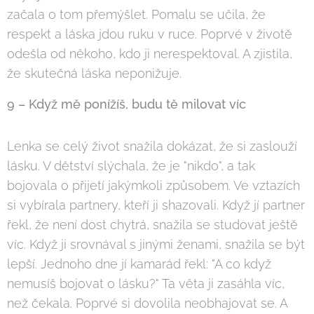
začala o tom přemýšlet. Pomalu se učila, že
respekt a láska jdou ruku v ruce. Poprvé v životě
odešla od někoho, kdo ji nerespektoval. A zjistila,
že skutečná láska neponižuje.
9 – Když mě ponížíš, budu tě milovat víc
Lenka se celý život snažila dokázat, že si zaslouží
lásku. V dětství slýchala, že je "nikdo", a tak
bojovala o přijetí jakýmkoli způsobem. Ve vztazích
si vybírala partnery, kteří ji shazovali. Když jí partner
řekl, že není dost chytrá, snažila se studovat ještě
víc. Když ji srovnával s jinými ženami, snažila se být
lepší. Jednoho dne jí kamarád řekl: "A co když
nemusíš bojovat o lásku?" Ta věta ji zasáhla víc,
než čekala. Poprvé si dovolila neobhajovat se. A