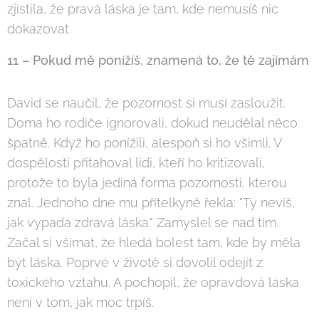
zjistila, že pravá láska je tam, kde nemusíš nic
dokazovat.
11 – Pokud mě ponížíš, znamená to, že tě zajímám
David se naučil, že pozornost si musí zasloužit.
Doma ho rodiče ignorovali, dokud neudělal něco
špatně. Když ho ponížili, alespoň si ho všimli. V
dospělosti přitahoval lidi, kteří ho kritizovali,
protože to byla jediná forma pozornosti, kterou
znal. Jednoho dne mu přítelkyně řekla: "Ty nevíš,
jak vypadá zdravá láska." Zamyslel se nad tím.
Začal si všímat, že hledá bolest tam, kde by měla
být láska. Poprvé v životě si dovolil odejít z
toxického vztahu. A pochopil, že opravdová láska
není v tom, jak moc trpíš.