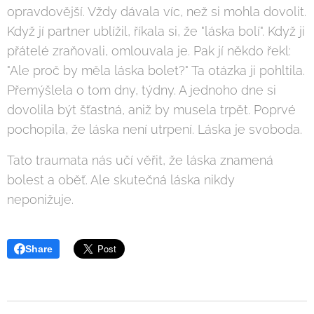
opravdovější. Vždy dávala víc, než si mohla dovolit.
Když jí partner ublížil, říkala si, že "láska bolí". Když ji
přátelé zraňovali, omlouvala je. Pak jí někdo řekl:
"Ale proč by měla láska bolet?" Ta otázka ji pohltila.
Přemýšlela o tom dny, týdny. A jednoho dne si
dovolila být šťastná, aniž by musela trpět. Poprvé
pochopila, že láska není utrpení. Láska je svoboda.
Tato traumata nás učí věřit, že láska znamená
bolest a oběť. Ale skutečná láska nikdy
neponižuje.
Share