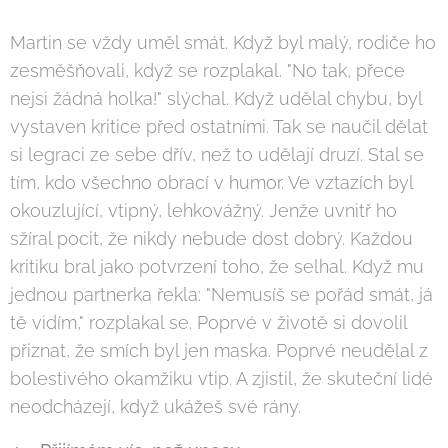
Martin se vždy uměl smát. Když byl malý, rodiče ho
zesměšňovali, když se rozplakal. "No tak, přece
nejsi žádná holka!" slýchal. Když udělal chybu, byl
vystaven kritice před ostatními. Tak se naučil dělat
si legraci ze sebe dřív, než to udělají druzí. Stal se
tím, kdo všechno obrací v humor. Ve vztazích byl
okouzlující, vtipný, lehkovážný. Jenže uvnitř ho
sžíral pocit, že nikdy nebude dost dobrý. Každou
kritiku bral jako potvrzení toho, že selhal. Když mu
jednou partnerka řekla: "Nemusíš se pořád smát, já
tě vidím," rozplakal se. Poprvé v životě si dovolil
přiznat, že smích byl jen maska. Poprvé neudělal z
bolestivého okamžiku vtip. A zjistil, že skuteční lidé
neodcházejí, když ukážeš své rány.