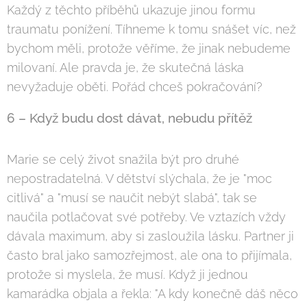
Každý z těchto příběhů ukazuje jinou formu
traumatu ponížení. Tíhneme k tomu snášet víc, než
bychom měli, protože věříme, že jinak nebudeme
milovaní. Ale pravda je, že skutečná láska
nevyžaduje oběti. Pořád chceš pokračování? 😊
6 – Když budu dost dávat, nebudu přítěž
Marie se celý život snažila být pro druhé
nepostradatelná. V dětství slýchala, že je "moc
citlivá" a "musí se naučit nebýt slabá", tak se
naučila potlačovat své potřeby. Ve vztazích vždy
dávala maximum, aby si zasloužila lásku. Partner ji
často bral jako samozřejmost, ale ona to přijímala,
protože si myslela, že musí. Když ji jednou
kamarádka objala a řekla: "A kdy konečně dáš něco