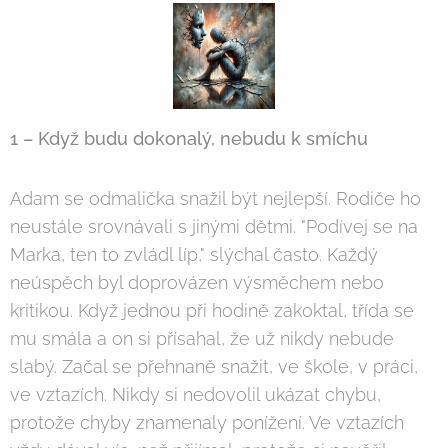
1 – Když budu dokonalý, nebudu k smíchu
Adam se odmalička snažil být nejlepší. Rodiče ho
neustále srovnávali s jinými dětmi. "Podívej se na
Marka, ten to zvládl líp," slýchal často. Každý
neúspěch byl doprovázen výsměchem nebo
kritikou. Když jednou při hodině zakoktal, třída se
mu smála a on si přísahal, že už nikdy nebude
slabý. Začal se přehnaně snažit, ve škole, v práci,
ve vztazích. Nikdy si nedovolil ukázat chybu,
protože chyby znamenaly ponížení. Ve vztazích