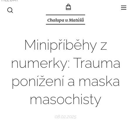
Chalupa u Matúšů
Minipříběhy z
numerky: Trauma
ponížení a maska
masochisty
08.02.2025