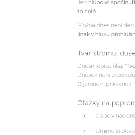
Jen
hluboké spočinutí
to celé.
Možná dnes není den n
jinak v hluku přehluší
Tvář stromu, duše
Dnešní obraz říká:
"Tvo
Dnešek není o dokazová
O jemném přikývnutí:
Otázky na popřem
Co se v nás dne
Umíme si dovoli