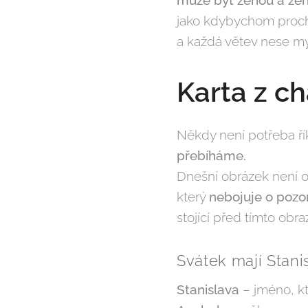
jako kdybychom proch
a každá větev nese myš
Karta z ch
Někdy není potřeba říka
přebíháme.
Dnešní obrázek není 
který
nebojuje o pozor
stojící před tímto obr
Svátek mají Stani
Stanislava
– jméno, kte