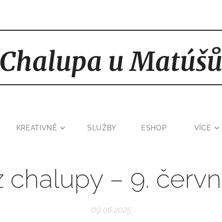
Chalupa u Matúš
KREATIVNĚ
SLUŽBY
ESHOP
VÍCE
z chalupy – 9. červ
09.06.2025