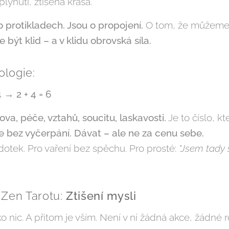
lynutí, ztišená krása.
o protikladech. Jsou o propojení.
O tom, že můžeme b
e být klid – a v klidu obrovská síla.
logie:
24 → 2 + 4 = 6
va, péče, vztahů, soucitu, laskavosti.
Je to číslo, k
le bez vyčerpání. Dávat – ale ne za cenu sebe.
dotek. Pro vaření bez spěchu. Pro prosté:
"Jsem tady 
 Zen Tarotu:
Ztišení mysli
ko nic. A přitom je vším. Není v ní žádná akce, žádné 