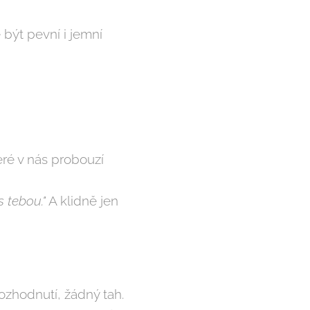
ýt pevní i jemní
teré v nás probouzí
s tebou."
A klidně jen
rozhodnutí, žádný tah.