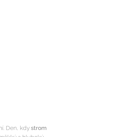
ní. Den, kdy
strom
 měkký a hluboký –