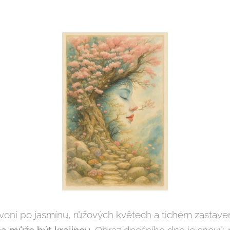
voní po jasmínu, růžových květech a tichém zastave
a může být krajinou.
Obraz dnešního dne je snový,