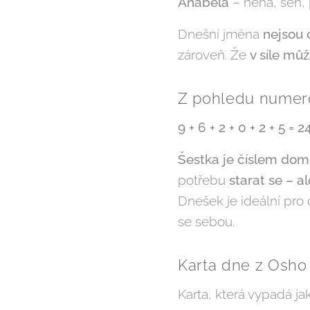
Anabela
– něha, sen, p
Dnešní jména
nejsou 
zároveň. Že
v síle můž
Z pohledu numero
9 + 6 + 2 + 0 + 2 + 5 = 
Šestka je číslem domo
potřebu
starat se – a
Dnešek je ideální pro 
se sebou.
Karta dne z Osho
Karta, která vypadá ja