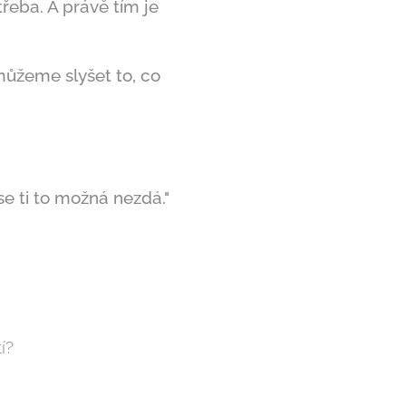
třeba. A právě tím je
ůžeme slyšet to, co
 se ti to možná nezdá."
í?