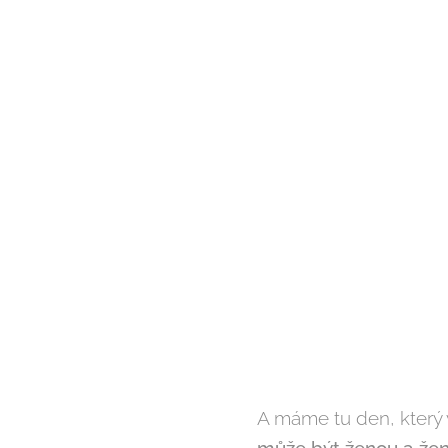
A máme tu den, který 
může být ženou a žen