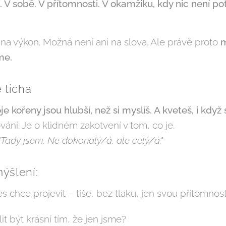
. V sobě. V přítomnosti. V okamžiku, kdy nic není po
a výkon. Možná není ani na slova. Ale právě proto
m
me.
 ticha
je kořeny jsou hlubší, než si myslíš. A kveteš, i když
ní. Je o klidném zakotvení v tom, co je.
"Tady jsem. Ne dokonalý/á, ale celý/á."
ýšlení:
s chce projevit – tiše, bez tlaku, jen svou přítomnost
t být krásní tím, že jen jsme?