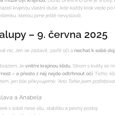
ázeli krajinou vlastní duše, kde každý krok vede 
lenku, kterou jsme ještě nevyslovili.
alupy – 9. června 2025
t nic. Jen se zastavit, zavřít oči a
nechat k sobě dojí
obrazem. Je
vnitřní krajinou klidu.
Strom s květy se mě
nost – a přesto z něj nejde odtrhnout oči.
Ticho, kl
azem, jen tiše přikyvujeme:
"Ano. Tohle jsem potřeboval/
slava a Anabela
ré v sobě nese sílu, stabilitu a pevný postoj.