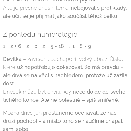
A to je přesně dnešní téma:
nebojovat s protiklady,
ale učit se je přijímat jako součást téhož celku.
Z pohledu numerologie:
1 + 2 + 6 + 2 + 0 + 2 + 5 = 18 → 1 + 8 = 9
Devítka
– završení, pochopení, velký obraz. Číslo,
které
už nepotřebuje dokazovat, že má pravdu –
ale dívá se na věci s nadhledem, protože už zažila
dost.
Dnešek může být chvílí, kdy
něco dojde do svého
tichého konce. Ale ne bolestně – spíš smířeně.
Možná dnes jen
přestaneme očekávat, že nás
druzí pochopí – a místo toho se naučíme chápat
sami sebe.