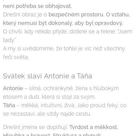
není potřeba se obhajovat.
Dnešní obraz je o
bezpečném prostoru. O vztahu,
který nemusí být dokonalý, aby byl opravdový.
O chvíli, kdy někdo přijde, dotkne se a řekne: "Jsem
tady."
A my si uvědomíme, že tohle je víc než všechny
řeči světa.
Svátek slaví Antonie a Táňa
Antonie
– silná, ochránkyně, žena s hlubokým
étosem a duší, která si stojí za svým.
Táňa
– měkká, intuitivní, živá. Jako proud řeky, co
se nezastaví, ale vždy najde cestu.
Dnešní jména se doplňují.
Tvrdost a měkkost.
Hloubka a hravost. Struktura a plynutí.