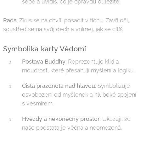
sebe a uvidíš, co je opravdu důležité.
Rada
: Zkus se na chvíli posadit v tichu. Zavři oči,
soustřeď se na svůj dech a vnímej, jak se cítíš.
Symbolika karty Vědomí
Postava Buddhy
: Reprezentuje klid a
moudrost, které přesahují myšlení a logiku.
Čistá prázdnota nad hlavou
: Symbolizuje
osvobození od myšlenek a hluboké spojení
s vesmírem.
Hvězdy a nekonečný prostor
: Ukazují, že
naše podstata je věčná a neomezená.