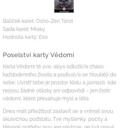
Balíček karet: Osho-Zen Tarot
Sada karet: Mraky
Hodnota karty: Eso
Poselství karty Vědomí
Karta Vědomí tě zve, abys odložil/a chaos
každodenního života a podíval/a se hlouběji do
sebe. Uvnitř tebe je prostor klidu a jasnosti, kde
nejsou žádné otázky ani odpovědi – jen čisté
vědomí, které přesahuje mysl a tělo.
Dnes máš příležitost zastavit se a vnímat svou
skutečnou podstatu. Tvé myšlenky, pocity a
tělesné potřeby jsou jen nástroje, ne tvá pravá