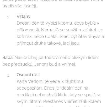
uvidíš vše jasněji.
Vztahy
Dnešní den tě vybízí k tomu, abys byl/a v
přítomnosti. Nemusíš se snažit rozebírat, co
kdo řekl nebo udělal. Stačí být otevřený/á a
přijmout druhé takové, jací jsou.
Rada
: Naslouchej partnerovi nebo blízkým lidem
bez předsudků. Jenom buď a vnímej.
Osobní růst
Karta Vědomí tě vede k hlubšímu
sebepoznání. Dnes je ideální den na
meditaci nebo chvíli klidu, kdy se spojíš se
svým nitrem. Přestaneš vnímat hluk kolem