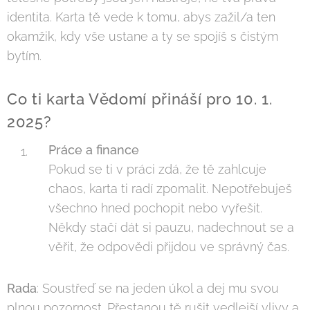
identita. Karta tě vede k tomu, abys zažil/a ten
okamžik, kdy vše ustane a ty se spojíš s čistým
bytím.
Co ti karta Vědomí přináší pro 10. 1.
2025?
Práce a finance
Pokud se ti v práci zdá, že tě zahlcuje
chaos, karta ti radí zpomalit. Nepotřebuješ
všechno hned pochopit nebo vyřešit.
Někdy stačí dát si pauzu, nadechnout se a
věřit, že odpovědi přijdou ve správný čas.
Rada
: Soustřeď se na jeden úkol a dej mu svou
plnou pozornost. Přestanou tě rušit vedlejší vlivy a