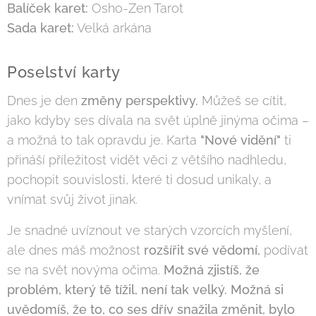
Balíček karet:
Osho-Zen Tarot
Sada karet:
Velká arkána
Poselství karty
Dnes je den
změny perspektivy.
Můžeš se cítit,
jako kdyby ses dívala na svět úplně jinýma očima –
a možná to tak opravdu je. Karta
"Nové vidění"
ti
přináší příležitost vidět věci z většího nadhledu,
pochopit souvislosti, které ti dosud unikaly, a
vnímat svůj život jinak.
Je snadné uvíznout ve starých vzorcích myšlení,
ale dnes máš možnost
rozšířit své vědomí,
podívat
se na svět novýma očima.
Možná zjistíš, že
problém, který tě tížil, není tak velký. Možná si
uvědomíš, že to, co ses dřív snažila změnit, bylo