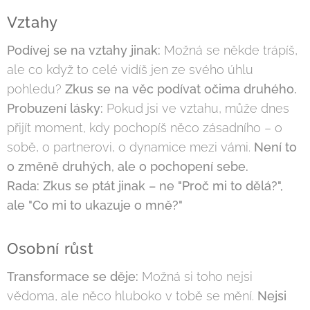
Vztahy
Podívej se na vztahy jinak:
Možná se někde trápíš,
ale co když to celé vidíš jen ze svého úhlu
pohledu?
Zkus se na věc podívat očima druhého.
Probuzení lásky:
Pokud jsi ve vztahu, může dnes
přijít moment, kdy pochopíš něco zásadního – o
sobě, o partnerovi, o dynamice mezi vámi.
Není to
o změně druhých, ale o pochopení sebe.
Rada:
Zkus se ptát jinak – ne "Proč mi to dělá?",
ale "Co mi to ukazuje o mně?"
Osobní růst
Transformace se děje:
Možná si toho nejsi
vědoma, ale něco hluboko v tobě se mění.
Nejsi