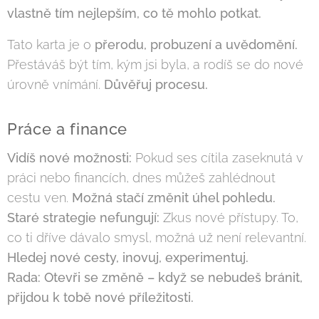
vlastně tím nejlepším, co tě mohlo potkat.
Tato karta je o
přerodu, probuzení a uvědomění.
Přestáváš být tím, kým jsi byla, a rodíš se do nové
úrovně vnímání.
Důvěřuj procesu.
Práce a finance
Vidíš nové možnosti:
Pokud ses cítila zaseknutá v
práci nebo financích, dnes můžeš zahlédnout
cestu ven.
Možná stačí změnit úhel pohledu.
Staré strategie nefungují:
Zkus nové přístupy. To,
co ti dříve dávalo smysl, možná už není relevantní.
Hledej nové cesty, inovuj, experimentuj.
Rada:
Otevři se změně – když se nebudeš bránit,
přijdou k tobě nové příležitosti.