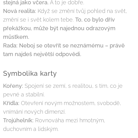
stejná jako včera.
A to je dobře.
Nová realita:
Když se změní tvůj pohled na svět,
změní se i svět kolem tebe.
To, co bylo dřív
překážkou, může být najednou odrazovým
můstkem.
Rada:
Neboj se otevřít se neznámému – právě
tam najdeš největší odpovědi.
Symbolika karty
Kořeny:
Spojení se zemí, s realitou, s tím, co je
pevné a stabilní.
Křídla:
Otevření novým možnostem, svobodě,
vnímání nových dimenzí.
Trojúhelník:
Rovnováha mezi hmotným,
duchovním a lidským.