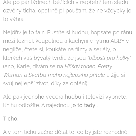
Ale po pár týdnech běžících v nepřetržitém sledu
ozvěny ticha, opatrně připouštím, že ne vždycky je
to výhra.
Nejdřív je to fajn. Pustíte si hudbu, hopsáte po ránu
mezi ložnicí, koupelnou a kuchyní v rytmu ABBY v
negližé, čtete si, koukáte na filmy a seriály, o
kterých váš bývalý tvrdil, že jsou
"blbosti pro holky"
(ano, Karle, dívám se na
Hříšný tanec,
Pretty
Woman
a
Svatba mého nejlepšího přítele
a žiju si
svůj nejlepší život, díky za optání).
Ale pak jednoho večera hudbu i televizi vypnete.
Knihu odložíte. A najednou
je to tady
.
Ticho.
A v tom tichu začne dělat to, co by jste rozhodně