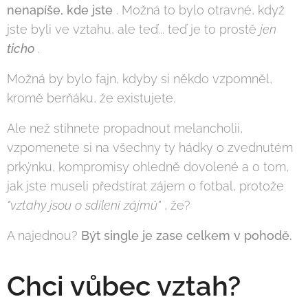
nenapíše, kde jste
. Možná to bylo otravné, když
jste byli ve vztahu, ale teď... teď je to prostě
jen
ticho
.
Možná by bylo fajn, kdyby si někdo vzpomněl,
kromě berňáku, že existujete.
Ale než stihnete propadnout melancholii,
vzpomenete si na všechny ty hádky o zvednutém
prkýnku, kompromisy ohledně dovolené a o tom,
jak jste museli předstírat zájem o fotbal, protože
"vztahy jsou o sdílení zájmů"
, že?
A najednou?
Být single je zase celkem v pohodě.
Chci vůbec vztah?