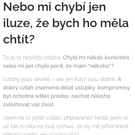
Nebo mi chybí jen
iluze, že bych ho měla
chtít?
To je ta největší otázka.
Chybí mi někdo konkrétní,
nebo mi jen chybí pocit, že mám "někoho"?
Vztahy jsou skvělé – ale jen když jsou dobré.
A
dobrý vztah znamená dělat ústupky, kompromisy,
být ochotná sdílet prostor, nechat někoho
ovlivňovat váš život.
Jsem na to ještě vůbec připravená? Nebo jsem si
už tak zvykla na svůj rytmus, že by mě přítomnost
někoho jiného jen rozčilovala?