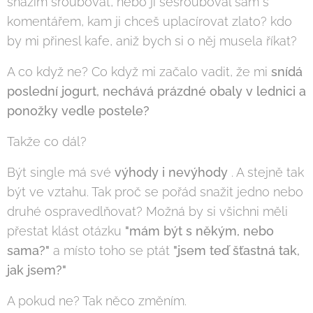
snažím šroubovat, nebo ji sešrouboval sám s
komentářem, kam ji chceš uplacírovat zlato? kdo
by mi přinesl kafe, aniž bych si o něj musela říkat?
A co když ne? Co když mi začalo vadit, že mi
snídá
poslední jogurt, nechává prázdné obaly v lednici a
ponožky vedle postele?
Takže co dál?
Být single má své
výhody i nevýhody
. A stejně tak
být ve vztahu. Tak proč se pořád snažit jedno nebo
druhé ospravedlňovat? Možná by si všichni měli
přestat klást otázku
"mám být s někým, nebo
sama?"
a místo toho se ptát
"jsem teď šťastná tak,
jak jsem?"
A pokud ne? Tak něco změním.