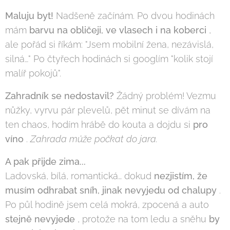
Maluju byt!
Nadšeně začínám. Po dvou hodinách
mám
barvu na obličeji, ve vlasech i na koberci
,
ale pořád si říkám: "Jsem mobilní žena, nezávislá,
silná…" Po čtyřech hodinách si googlím "kolik stojí
malíř pokojů".
Zahradník se nedostavil?
Žádný problém! Vezmu
nůžky, vyrvu pár plevelů, pět minut se dívám na
ten chaos, hodím hrábě do kouta a dojdu si
pro
víno
.
Zahrada může počkat do jara.
A pak přijde zima...
Ladovská, bílá, romantická… dokud
nezjistím, že
musím odhrabat sníh, jinak nevyjedu od chalupy
.
Po půl hodině jsem celá mokrá, zpocená a auto
stejně nevyjede
, protože na tom ledu a sněhu
by