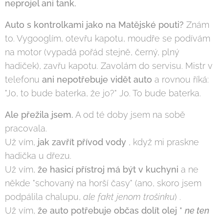
neprojel ani tank.
Auto s kontrolkami jako na Matějské pouti?
Znám
to. Vygooglím, otevřu kapotu, moudře se podívám
na motor (vypadá pořád stejně, černý, plný
hadiček), zavřu kapotu. Zavolám do servisu. Mistr v
telefonu
ani nepotřebuje vidět auto
a rovnou říká:
"Jo, to bude baterka, že jo?" Jo. To bude baterka.
Ale přežila jsem.
A od té doby jsem na sobě
pracovala.
Už vím,
jak zavřít přívod vody
, když mi praskne
hadička u dřezu.
Už vím,
že hasicí přístroj má být v kuchyni
a ne
někde "schovaný na horší časy" (ano, skoro jsem
podpálila chalupu,
ale fakt jenom trošinku
) .
Už vím,
že auto potřebuje občas dolít olej *
ne ten