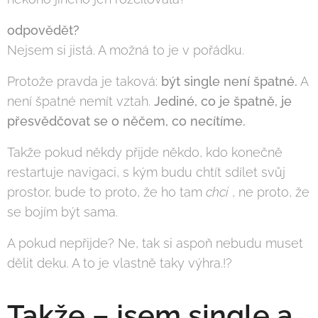
odpovědět?
Nejsem si jistá. A možná to je v pořádku.
Protože pravda je taková:
být single není špatné.
A
není špatné nemít vztah.
Jediné, co je špatně, je
přesvědčovat se o něčem, co necítíme.
Takže pokud někdy přijde někdo, kdo konečně
restartuje navigaci, s kým budu chtít sdílet svůj
prostor, bude to proto, že ho tam
chci
, ne proto, že
se bojím být sama.
A pokud nepřijde? Ne, tak si aspoň nebudu muset
dělit deku. A to je vlastně taky výhra.!?
Takže – jsem single a