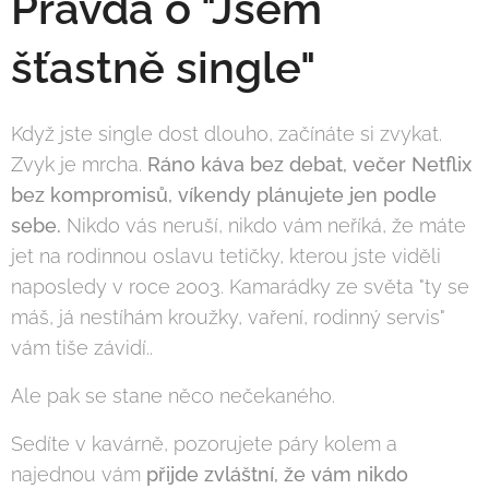
Pravda o "Jsem
šťastně single"
Když jste single dost dlouho, začínáte si zvykat.
Zvyk je mrcha.
Ráno káva bez debat, večer Netflix
bez kompromisů, víkendy plánujete jen podle
sebe.
Nikdo vás neruší, nikdo vám neříká, že máte
jet na rodinnou oslavu tetičky, kterou jste viděli
naposledy v roce 2003. Kamarádky ze světa "ty se
máš, já nestíhám kroužky, vaření, rodinný servis"
vám tiše závidí..
Ale pak se stane něco nečekaného.
Sedíte v kavárně, pozorujete páry kolem a
najednou vám
přijde zvláštní, že vám nikdo