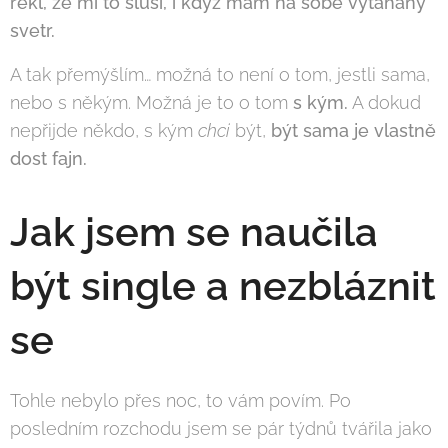
řekl, že mi to sluší, i když mám na sobě vytahaný
svetr.
A tak přemýšlím… možná to není o tom, jestli sama,
nebo s někým. Možná je to o tom
s kým.
A dokud
nepřijde někdo, s kým
chci
být,
být sama je vlastně
dost fajn.
Jak jsem se naučila
být single a nezbláznit
se
Tohle nebylo přes noc, to vám povím. Po
posledním rozchodu jsem se pár týdnů tvářila jako