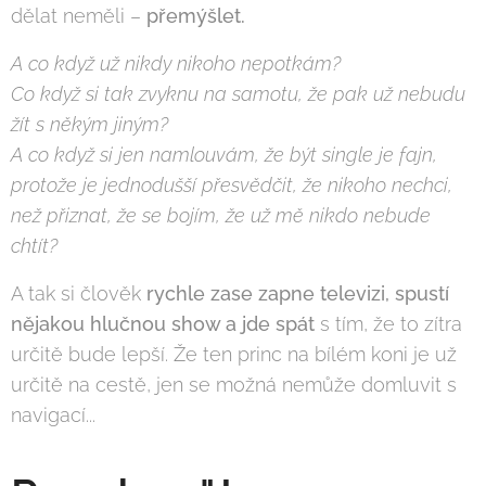
dělat neměli –
přemýšlet.
A co když už nikdy nikoho nepotkám?
Co když si tak zvyknu na samotu, že pak už nebudu
žít s někým jiným?
A co když si jen namlouvám, že být single je fajn,
protože je jednodušší přesvědčit, že nikoho nechci,
než přiznat, že se bojím, že už mě nikdo nebude
chtít?
A tak si člověk
rychle zase zapne televizi, spustí
nějakou hlučnou show a jde spát
s tím, že to zítra
určitě bude lepší. Že ten princ na bílém koni je už
určitě na cestě, jen se možná nemůže domluvit s
navigací...