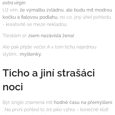
extra virgin
.
Už vím,
že výmalbu zvládnu, ale budu mít modrou
kočku a fialovou podlahu,
no co, jiný úhel pohledu
- kreativitě se meze nekladou.
Tleskám si!
Jsem nezávislá žena!
Ale pak přijde večer. A v tom tichu najednou
slyším...
myšlenky.
Ticho a jiní strašáci
noci
Být single znamená mít
hodně času na přemýšlení
. Na první pohled to zní jako výhra – konečně klid!