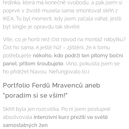
hrdinka, která má konečně svobodu, a pak jsem si
poprvé v životě musela sama smontovat skříň z
IKEA. To byl moment, kdy jsem začala váhat, jestli
být single je opravdu tak skvělé.
Víte, co je horší než číst návod na montáž nábytku?
Číst ho sama. A ještě hůř – zjištění, že k tomu
potřebujete
někoho, kdo podrží ten pitomý boční
panel, přitom šroubujete.
(Ano, pokusila jsem se
ho přidržet hlavou. Nefungovalo to.)
Portfolio Ferdů Mravenců aneb
"poradím si se vším!"
Skříň byla jen rozcvička. Po ní jsem postupně
absolvovala
intenzivní kurz přežití ve světě
samostatných žen
.