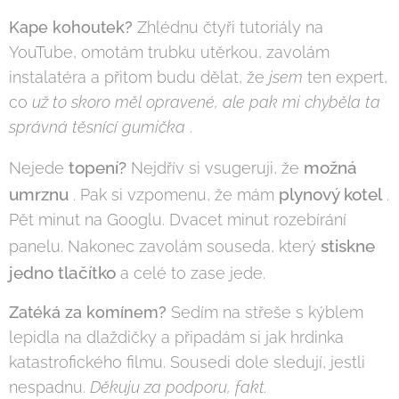
Kape kohoutek?
Zhlédnu čtyři tutoriály na
YouTube, omotám trubku utěrkou, zavolám
instalatéra a přitom budu dělat, že
jsem
ten expert,
co
už to skoro měl opravené, ale pak mi chyběla ta
správná těsnící gumička
.
topení?
možná
Nejede
Nejdřív si vsugeruji, že
umrznu
plynový kotel
. Pak si vzpomenu, že mám
.
Pět minut na Googlu. Dvacet minut rozebírání
stiskne
panelu. Nakonec zavolám souseda, který
jedno tlačítko
a celé to zase jede.
Zatéká za komínem?
Sedím na střeše s kýblem
lepidla na dlaždičky a připadám si jak hrdinka
katastrofického filmu. Sousedi dole sledují, jestli
nespadnu.
Děkuju za podporu, fakt.