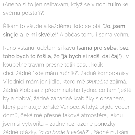
(Anebo si to jen nalhávám, když se v noci tulím ke
svému polštáři?)
Říkám to všude a každému, kdo se ptá.
"Jo, jsem
single a je mi skvěle!"
A občas tomu i sama věřím.
Ráno vstanu, udělám si kávu
(sama pro sebe, bez
toho bych to řešila, že "já bych si radši dal čaj")
, v
koupelně trávím přesně tolik času, kolik
chci, žádné "kde mám ručník?", žádné kompromisy.
V lednici mám jen jídlo, které mě
skutečně
zajímá,
žádná klobása z předminulého týdne, co tam "ještě
byla dobrá", žádné záhadné krabičky s obsahem,
který pamatuje loňské Vánoce. A když přijdu večer
domů, čeká mě přesně taková atmosféra, jakou
jsem si vytvořila – žádné rozházené ponožky,
žádné otázky,
"a co bude k večeři?"
, žádné nutkání