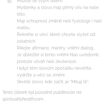
Mluvte se svým tělem.
Myšlenky a slova mají přímý vliv na naše
tělo.
Mají schopnost změnit naši fyziologii i naši
realitu.
Řekněte si věci, které chcete slyšet od
ostatních.
Říkejte afirmace, mantry, vnitřní dialog...
Je důležité si tento vnitřní hlas uvědomit,
protože utváří naši zkušenost.
I když těm slovům zpočátku nevěříte,
vydržte a věci se změní.
Skvělé slovo, kde začít, je "Miluji tě".
Tento článek byl původně publikován na
spiritualityhealth.com .