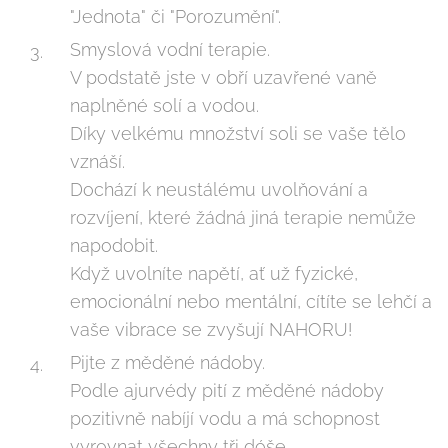
"Jednota" či "Porozumění".
Smyslová vodní terapie.
V podstatě jste v obří uzavřené vaně
naplněné solí a vodou.
Díky velkému množství soli se vaše tělo
vznáší.
Dochází k neustálému uvolňování a
rozvíjení, které žádná jiná terapie nemůže
napodobit.
Když uvolníte napětí, ať už fyzické,
emocionální nebo mentální, cítíte se lehčí a
vaše vibrace se zvyšují NAHORU!
Pijte z měděné nádoby.
Podle ajurvédy pití z měděné nádoby
pozitivně nabíjí vodu a má schopnost
vyrovnat všechny tři dóše.