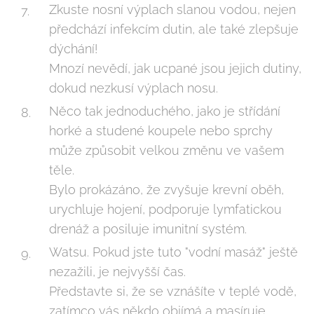
Zkuste nosní výplach slanou vodou, nejen
předchází infekcím dutin, ale také zlepšuje
dýchání!
Mnozí nevědí, jak ucpané jsou jejich dutiny,
dokud nezkusí výplach nosu.
Něco tak jednoduchého, jako je střídání
horké a studené koupele nebo sprchy
může způsobit velkou změnu ve vašem
těle.
Bylo prokázáno, že zvyšuje krevní oběh,
urychluje hojení, podporuje lymfatickou
drenáž a posiluje imunitní systém.
Watsu. Pokud jste tuto "vodní masáž" ještě
nezažili, je nejvyšší čas.
Představte si, že se vznášíte v teplé vodě,
zatímco vás někdo objímá a masíruje.