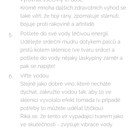
Kromě mnoha dalších zdravotních výhod se
také věří, že hojí rány, zpomaluje stárnutí,
bojuje proti rakovině a artritidě.
Pošlete do své vody léčivou energii.
Udělejte srdeční mudru dotykem palců a
prstů kolem sklenice (ve tvaru srdce) a
pošlete do vody nějaký láskyplný záměr a
pak se napijte!
Vířte vodou.
Stejně jako dobré víno, které necháte
dýchat, zakružte vodou tak, aby to ve
sklenici vyvolalo efekt tornáda (v případě
potřeby to můžete udělat lžičkou).
Říká se, že tento vír vypadající tvarem jako
ve skutečnosti - zvyšuje vibrace vody.