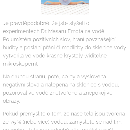
Je pravděpodobné, že jste slyšeli o
experimentech Dr. Masaru Emota na vodě.
Po umístění pozitivních slov, hraní povznášející
hudby a poslání přání či modlitby do sklenice vody
vytvořila ve vodě krásné krystaly (viditelné
mikroskopem).
Na druhou stranu, poté, co byla vyslovena
negativní slova a nalepena na sklenice s vodou,
pozoroval ve vodě znetvořené a znepokojivé
obrazy.
Pokud přemýšlíte o tom, že naše těla jsou tvořena
ze 75 % (nebo více) vodou, zamyslete se nad tím,
co mohou tyto jednoduché věci udělat s naší