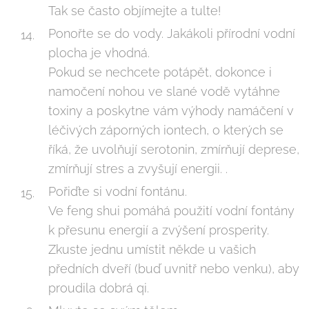
Tak se často objímejte a tulte!
Ponořte se do vody. Jakákoli přírodní vodní
plocha je vhodná.
Pokud se nechcete potápět, dokonce i
namočení nohou ve slané vodě vytáhne
toxiny a poskytne vám výhody namáčení v
léčivých záporných iontech, o kterých se
říká, že uvolňují serotonin, zmírňují deprese,
zmírňují stres a zvyšují energii. .
Pořiďte si vodní fontánu.
Ve feng shui pomáhá použití vodní fontány
k přesunu energií a zvýšení prosperity.
Zkuste jednu umístit někde u vašich
předních dveří (buď uvnitř nebo venku), aby
proudila dobrá qi.