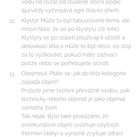
vodu na rozdíl od studené (která podle
ájurvédy vyčerpává agni (trávicí oheň).
Klystýr. Může to být tabuizované téma, ale
mnozí hlásí, že se po klystýru cítí lehčí.
Klystýry se po staletí používají k očistě a
detoxikaci těla a může to být něco, co stojí
za to vyzkoušet, pokud máte zažívací
potíže nebo se potřebujete očistit.
Obejmout. Ptáte se, jak do této kategorie
zapadá objetí?
Protože jsme tvořeni převážně vodou, pak
technicky někoho objímat je jako objímat
samotný živel.
Tak nějak. Bylo také prokázáno, že
20sekundové objetí uvolňuje oxytocin
(hormon lásky) a výrazně zvyšuje zdraví.