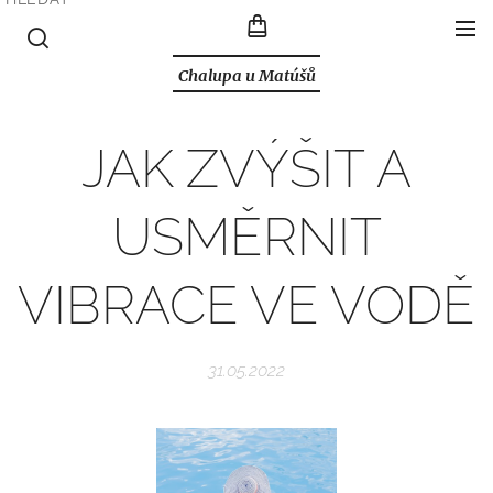
Chalupa u Matúšů
JAK ZVÝŠIT A
USMĚRNIT
VIBRACE VE VODĚ
31.05.2022