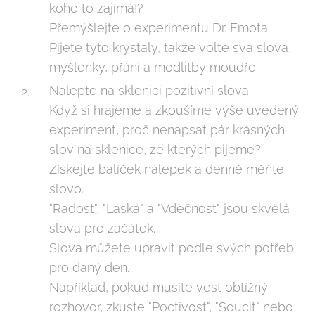
koho to zajímá!?
Přemýšlejte o experimentu Dr. Emota.
Pijete tyto krystaly, takže volte svá slova,
myšlenky, přání a modlitby moudře.
Nalepte na sklenici pozitivní slova.
Když si hrajeme a zkoušíme výše uvedený
experiment, proč nenapsat pár krásných
slov na sklenice, ze kterých pijeme?
Získejte balíček nálepek a denně měňte
slovo.
"Radost", "Láska" a "Vděčnost" jsou skvělá
slova pro začátek.
Slova můžete upravit podle svých potřeb
pro daný den.
Například, pokud musíte vést obtížný
rozhovor, zkuste "Poctivost", "Soucit" nebo